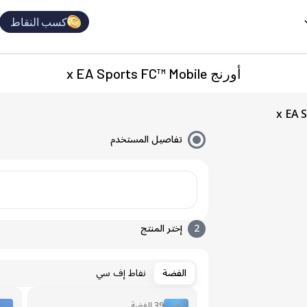
كسب النقاط
أورنج x EA Sports FC™ Mobile
تفاصيل المستخدم
2
إختر المنتج
الفضة
نفاط إف سي
39 الفضة