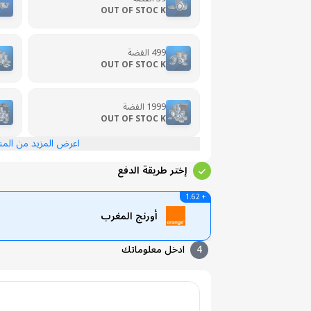
OUT OF STOC K
499 الفضة
OUT OF STOC K
1999 الفضة
OUT OF STOC K
اعرض المزيد من الم
إختر طريقة الدفع
+ 1.62
أورنج المغرب
4
ادخل معلوماتك