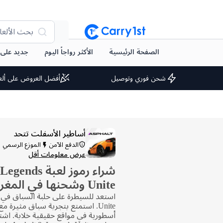
بحث الألعا
الصفحة الرئيسية
الأكثر رواجاً اليوم
جديد على arry1st
شحن فوري وتوصيل
أفضل العروض على ألع
أساطير الأسفلت تتحد
الدفع الآمن
الموزع الرسمي
عرض معلومات أقل
شراء رموز لعبة 
Unite وشحنها في المغرب
أسطورية في مواقع حقيقية خلابة. اشتر