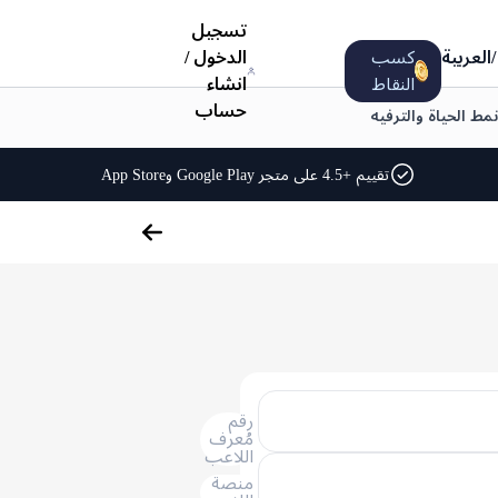
تسجيل
/
العربية
كسب
الدخول
/
النقاط
انشاء
حساب
نمط الحياة والترفيه
تقييم +4.5 على متجر Google Play وApp Store
رقم
مُعرف
اللاعب
منصة