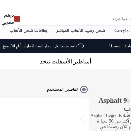
درهم
ب والمزيد
مغربي
C
شحن رصيد الألعاب المباشر
بطاقات شحن الألعاب
ابك المفضلة
دعم متميز على مدار الساعة طوال أيام الأسبوع
أساطير الأسفلت تتحد
تفاصيل المستخدم
Asphalt 9: Legends
استعد للسيطرة على حلبة السباق في لعبة Asphalt Legends
Unite. استمتع بتجربة سباق مثيرة مع أكثر من 50 سيارة
ِ الآن رصيدًا من