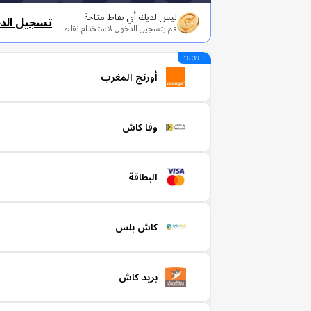
ليس لديك أي نقاط متاحة
تسجيل الد
قم بتسجيل الدخول لاستخدام نقاط
+ 16.39
أورنج المغرب
وفا كاش
البطاقة
كاش بلس
بريد كاش