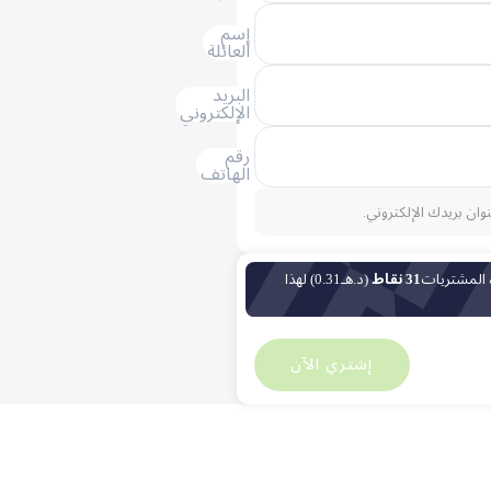
إسم
العائلة
البريد
الإلكتروني
رقم
الهاتف
نوان بريدك الإلكتروني.
 المشتريات
31 نقاط
(د.هـ0.31) لهذا
د
63.04
د
0
إشتري الآن