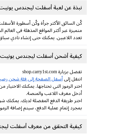
نبذة عن لعبة أسفلت ليجندس يونيت
تعدد اللاعبين. يمكنك حتى إنشاء نادي سباق
كيفية أشحن أسفلت ليجندس يونيت
تفضل بزيارة shop.carry1st.com
انتقل إلى
أسفل الصفحة إلى فئة شحن رصيد ا
اختر الرموز التي تحتاجها. يمكنك الاختيار
أدخل معرف اللاعب والمنصة.
اختر طريقة الدفع المفضلة لديك. يمكنك شراء رموز Asphalt باستخدام طرق دفع متنوعة، بما في ذلك بطاقة الائتمان، وبطاقة الخصم،
بمجرد إتمام عملية الدفع، سيتم إضافة الرموز المميز
كيفية التحقق من معرف أسفلت ليج