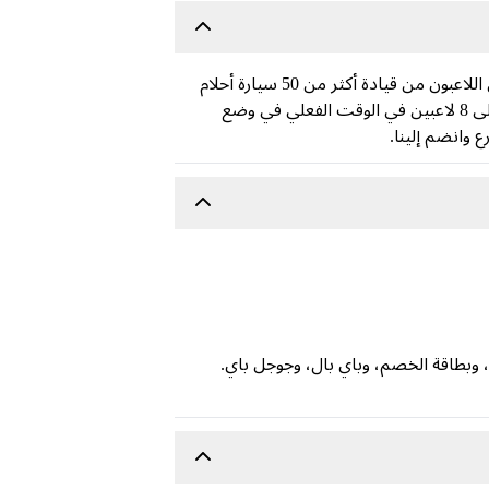
كُن السائق الأكثر جرأة وكُن أسطورة الأسفلت التالية في تجربة سباق الآركيد الجديدة. في أسفلت ليجندس، سيتمكن اللاعبون من قيادة أكثر من 50 سيارة أحلام
متميزة عبر أكثر المواقع المذهلة في العالم الحقيقي. أكمل مئات الأحداث في وضع المهمات الفردية وواجه ما يصل إلى 8 لاعبين في الوقت الفعلي في وضع
 وانضم إلينا.