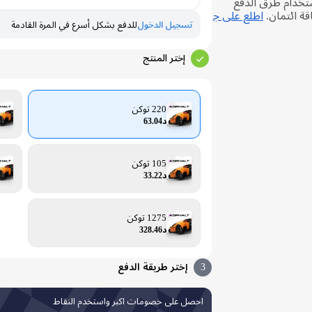
Asphalt 9: Legends Un باستخدام طرق الدفع
قة ائتمان.
اطلع على ج
تسجيل الدخول
للدفع بشكل أسرع في المرة القادمة
إختر المنتج
220 توكن
د63.04
105 توكن
د33.22
1275 توكن
د328.46
3
إختر طريقة الدفع
احصل على خصومات اكبر واستخدم النقاط