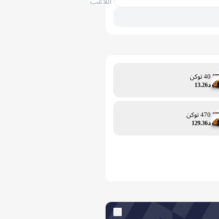
اللاعب
40 توكن
د13.26
470 توكن
د129.36