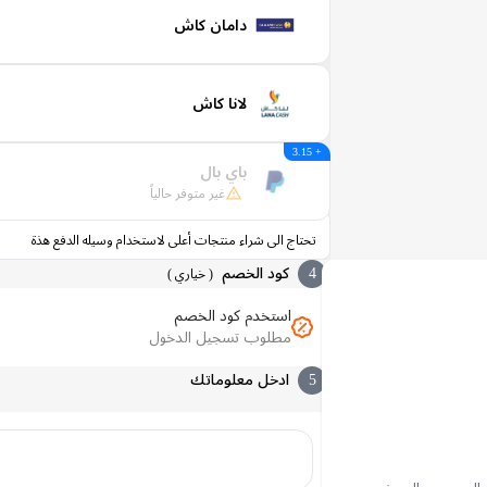
دامان كاش
لانا كاش
+ 3.15
باي بال
غير متوفر حالياً
تحتاج الى شراء منتجات أعلى لاستخدام وسيله الدفع هذة
4
كود الخصم
(
خياري
)
استخدم كود الخصم
مطلوب تسجيل الدخول
5
ادخل معلوماتك