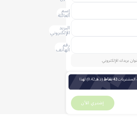
إسم
العائلة
البريد
الإلكتروني
رقم
الهاتف
نوان بريدك الإلكتروني.
 المشتريات
42 نقاط
(د.هـ0.42) لهذا
د
85.06
د
0
إشتري الآن