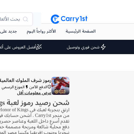
بحث الألعا
الصفحة الرئيسية
الأكثر رواجاً اليوم
جديد على arry1st
شحن فوري وتوصيل
أفضل العروض على ألع
رموز شرف الملوك العالمية
الدفع الآمن
الموزع الرسمي
عرض معلومات أقل
شحن رصيد رموز لعبة Honor of Kings
من متجر Carry1st . اشحن ح
تقدم أسرع داخل اللعبة وعناصر حصري
دفع محلية شائعة ومريحة مصممة خصي
نيجريا وجنوب إفريقيا وكينيا مصر المغ