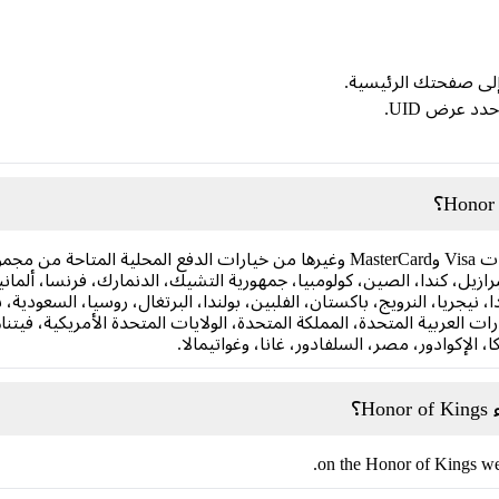
إلى صفحتك الرئيسية.
دد عرض UID.
يمكنك إجراء عمليات الشراء باستخدام بطاقات Visa وMasterCard وغيرها من خيارات ا
البرازيل، كندا، الصين، كولومبيا، جمهورية التشيك، الدنمارك، فرنسا، ألمانيا، 
 نيجريا، النرويج، باكستان، الفلبين، بولندا، البرتغال، روسيا، السعودية، س
مارات العربية المتحدة، المملكة المتحدة، الولايات المتحدة الأمريكية، فيتنام،
، الإكوادور، مصر، السلفادور، غانا، وغواتيمالا.
؟