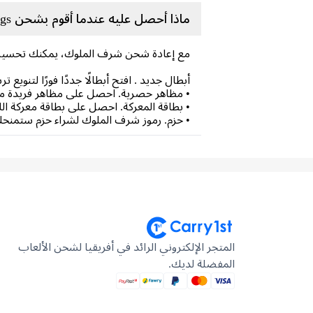
ماذا أحصل عليه عندما أقوم بشحن Honor of Kings؟
مع إعادة شحن شرف الملوك، يمكنك تحسين 
أبطال جديد . افتح أبطالًا جددًا فورًا لتنو
• مظاهر حصرية. احصل على مظاهر فريدة من 
• بطاقة المعركة. احصل على بطاقة معركة اللعبة مع إعادة شحن Honor of Kings، وافتح تحديات
• حزم. رموز شرف الملوك لشراء حزم ستمنحك
المتجر الإلكتروني الرائد في أفريقيا لشحن الألعاب
المفضلة لديك.