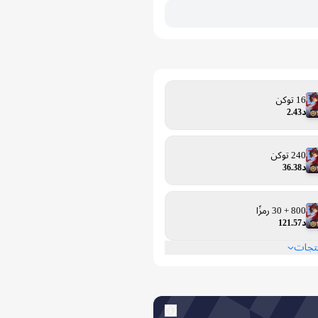
16 توكن
د2.43
240 توكن
د36.38
800 + 30 رمزًا
د121.57
نتجات