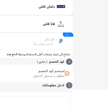
دامان كاش
لانا كاش
+ 4.25
باي بال
غير متوفر حالياً
تحتاج الى شراء منتجات أعلى لاستخدام وسيله الدفع هذة
4
كود الخصم
(
خياري
)
استخدم كود الخصم
مطلوب تسجيل الدخول
5
ادخل معلوماتك