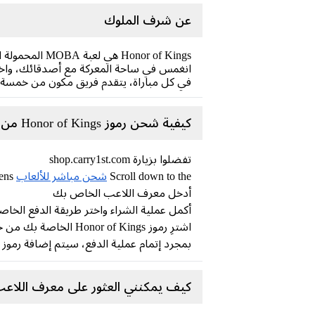
عن شرف الملوك
Honor of Kings هي لعبة MOBA المحمولة الأكثر شعبية في العالم، والتي توفر تجربة تنافسية فائقة على الأجهزة المحمولة.
انغمس في ساحة المعركة مع أصدقائك، واختر 
في كل مباراة، يتقدم فريق مكون من خمسة لا
كيفية شحن رموز Honor of Kings من متجر Carry1st ؟
تفضلوا بزيارة shop.carry1st.com
Scroll down to the
شحن مباشر للألعاب
category or search for Honor of Kings Tokens
أدخل معرف اللاعب الخاص بك
أكمل عملية الشراء واختر طريقة الدفع الخا
اشترِ رموز Honor of Kings الخاصة بك من خلال طرق الدفع المحلية الآمنة (لا حاجة لبطاقة ائتمان)
بمجرد إتمام عملية الدفع، سيتم إضافة رمو
كيف يمكنني العثور على معرف اللاعب الخاص بي 