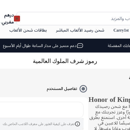
درهم
ب والمزيد
مغربي
C
شحن رصيد الألعاب المباشر
بطاقات شحن الألعاب
ابك المفضلة
دعم متميز على مدار الساعة طوال أيام الأسبوع
رموز شرف الملوك العالمية
تفاصيل المستخدم
ارتقِ بتجربة لعبك في Honor of Kings مع شحن رصيدك
سابك فورًا وعزز تجربتك مع
ة أخرى. استمتع بطرق
صًا للاعبين في
تعرف على كيفية العثور على معرف اللاعب الخاص بك
رب وغانا وغيرها. لا