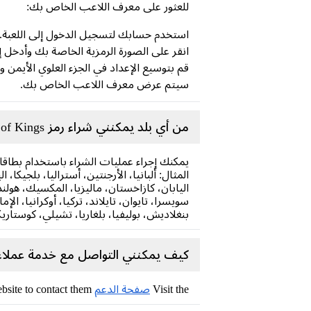
للعثور على معرف اللاعب الخاص بك:
استخدم حسابك لتسجيل الدخول إلى اللعبة.
انقر على الصورة الرمزية الخاصة بك وأدخل 
قم بتوسيع الإعداد في الجزء العلوي الأيمن وح
سيتم عرض معرف اللاعب الخاص بك.
من أي بلد يمكنني شراء رمز Honor of Kings؟
المثال: ألبانيا، الأرجنتين، أستراليا، بلجيكا، 
اليابان، كازاخستان، ماليزيا، المكسيك، هولندا،
سويسرا، تايوان، تايلاند، تركيا، أوكرانيا، الإ
بنغلاديش، بوليفيا، بلغاريا، تشيلي، كوستاريكا
كيف يمكنني التواصل مع خدمة عملاء Honor of Kings
Visit the
صفحة الدعم
on the Honor of Kings website to contact them.