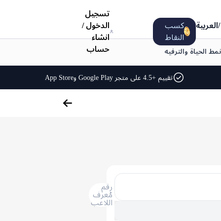
تسجيل
/
العربية
كسب
الدخول
/
النقاط
انشاء
حساب
نمط الحياة والترفيه
تقييم +4.5 على متجر Google Play وApp Store
رقم
مُعرف
اللاعب