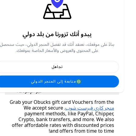
كيفية التحقق من رصيد بطاقة الهدايا Obucks ؟
بمجرد شراء قسيمة بطاقة هدايا Obucks ، تحقق من
رصيدك عن طريق:
يبدو أنك تزورنا من بلد دولي
الذهاب إلى
https://www.openbucks.com/balance
بناءً على موقعك، نعتقد أنك قد تفضل المتجر الدولي، حيث ستحصل
أدخل الرمز المكون من 16 رقمًا ورقم التعريف
على المحتوى والعروض والأسعار الخاصة بموقعك.
الشخصي المكون من 4 أرقام
انقر للتحقق من الرصيد
تجاهل
متابعة إلى المتجر الدولي
أين يمكنك شراء قسائم بطاقات هدايا Obucks
عبر الإنترنت؟
Grab your Obucks gift card Vouchers from the
متجر كاري فيرست شوب
. We accept secure
payment methods, like PayPal, Chipper,
Crypto, bank transfers, and more. We also
offer affordable rates with discounted prices
and offers from time to time!