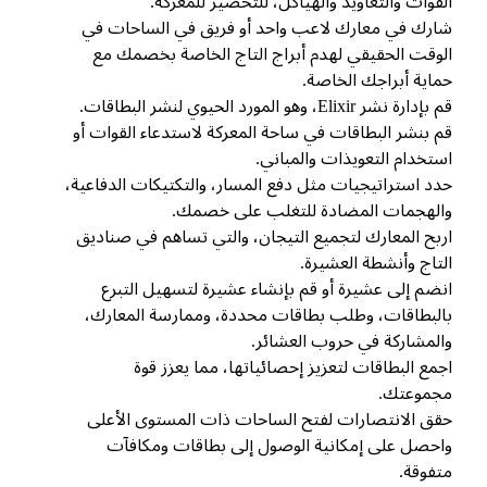
قوات والتعاويذ والهياكل، للتحضير للمعركة.
رك في معارك لاعب واحد أو فريق في الساحات في
وقت الحقيقي لهدم أبراج التاج الخاصة بخصمك مع
اية أبراجك الخاصة.
دارة نشر Elixir، وهو المورد الحيوي لنشر البطاقات.
 بنشر البطاقات في ساحة المعركة لاستدعاء القوات أو
تخدام التعويذات والمباني.
د استراتيجيات مثل دفع المسار، والتكتيكات الدفاعية،
لهجمات المضادة للتغلب على خصمك.
بح المعارك لتجميع التيجان، والتي تساهم في صناديق
تاج وأنشطة العشيرة.
ضم إلى عشيرة أو قم بإنشاء عشيرة لتسهيل التبرع
لبطاقات، وطلب بطاقات محددة، وممارسة المعارك،
لمشاركة في حروب العشائر.
مع البطاقات لتعزيز إحصائياتها، مما يعزز قوة
جموعتك.
ق الانتصارات لفتح الساحات ذات المستوى الأعلى
حصل على إمكانية الوصول إلى بطاقات ومكافآت
فوقة.