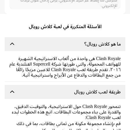
سنرسل لك إيصالًا عبر البريد الإلكتروني، يرجى إدخال عنوان بريدك
الإلكتروني.
الأسئلة المتكررة في لعبة كلاش رويال
 هو كلاش رويال؟
Clash Royale هي واحدة من ألعاب الاستراتيجية الشهيرة
للهواتف المحمولة، والتي طورتها شركة Supercell الفنلندية عام
٢٠١٦. تقدم طريقة لعب Clash Royale للاعبين مزيجًا رائعًا
 جمع البطاقات والدفاع عن الأبراج واستراتيجية آنية.
ريقة لعب كلاش رويال
تتمحور Clash Royale حول الاستراتيجية، والتوقيت الدقيق،
لقدرة على بناء مجموعات البطاقات. اتبع هذه الخطوات لبدء
Clash Royale:
 بإنشاء مجموعة مكونة من ثماني بطاقات، بما في ذلك