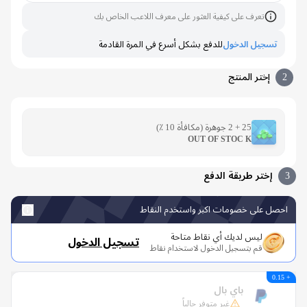
تعرف على كيفية العثور على معرف اللاعب الخاص بك
تسجيل الدخول
للدفع بشكل أسرع في المرة القادمة
إختر المنتج
25 + 2 جوهرة (مكافأة 10 ٪)
OUT OF STOC K
إختر طريقة الدفع
صل على خصومات اكبر واستخدم النقاط
ليس لديك أي نقاط متاحة
تسجيل الدخول
قم بتسجيل الدخول لاستخدام نقاط
باي بال
غير متوفر حالياً