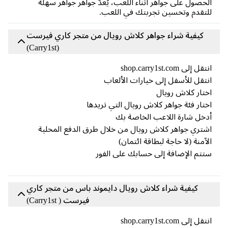
حصول على جواهر أثناء اللعب، يُعدّ جواهر جواهر سهلة
تقدم وتحسين تجربتك في اللعب.
كيفية شراء جواهر كلاش رويال من متجر كاري فيرست
(Carry1st)
ل إلى shop.carry1st.com
تقل للأسفل إلى خيارات الألعاب
تار كلاش رويال
تار فئة جواهر كلاش رويال التي تريدها
خل شارة اللاعب الخاصة بك
تري جواهر كلاش رويال من خلال طرق الدفع المحلية
آمنة (لا حاجة لبطاقة ائتمان)
تم الإضافة إلى حسابك على الفور
كيفية شراء كلاش رويال دايموند باس من متجر كاري
فيرست ( Carry1st)
ل إلى shop.carry1st.com