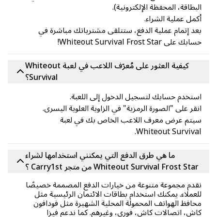
بطاقة، المحفظة الإلكترونية).
مل عملية الشراء.
د إتمام عملية الدفع، ستتلقى مشترياتك مباشرة في
ك على Whiteout Survival Frost Star!
كيفية العثور على مُعرّف اللاعب في لعبة Whiteout
Survival؟
تخدم حسابك لتسجيل الدخول إلى اللعبة.
قر على "الصورة الرمزية" في الزاوية العلوية اليسرى.
تم عرض معرف اللاعب الخاص بك في لعبة
Whiteout Surviva
ما هي طرق الدفع التي يمكنني استخدامها لشراء
Whiteout Survival Frost Sta من متجر Carry1st ؟
دم مجموعة متنوعة من خيارات الدفع المصممة خصيصًا
عملاء. يمكنك استخدام بطاقات الائتمان الرئيسية مثل
افظ الهواتف المحمولة المحلية الشهيرة مثل فودافون
ش، اتصالات كاش، فوري، وغيرهم. كما ندعم فيزا