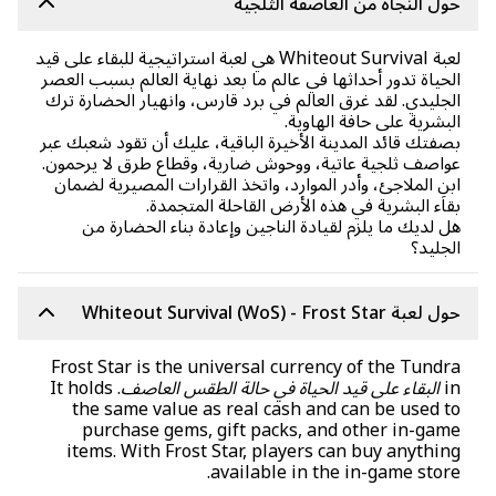
ل النجاة من العاصفة الثلجية
لعبة Whiteout Survival هي لعبة استراتيجية للبقاء على قيد
حياة تدور أحداثها في عالم ما بعد نهاية العالم بسبب العصر
جليدي. لقد غرق العالم في برد قارس، وانهيار الحضارة ترك
بشرية على حافة الهاوية.
فتك قائد المدينة الأخيرة الباقية، عليك أن تقود شعبك عبر
اصف ثلجية عاتية، ووحوش ضارية، وقطاع طرق لا يرحمون.
نِ الملاجئ، وأدر الموارد، واتخذ القرارات المصيرية لضمان
اء البشرية في هذه الأرض القاحلة المتجمدة.
 لديك ما يلزم لقيادة الناجين وإعادة بناء الحضارة من
جليد؟
بة Whiteout Survival (WoS) - Frost Star
Frost Star is the universal currency of the Tund
البقاء على قيد الحياة في حالة الطقس العاصف
. It holds
the same value as real cash and can be used 
purchase gems, gift packs, and other in-ga
items. With Frost Star, players can buy anythi
available in the in-game stor