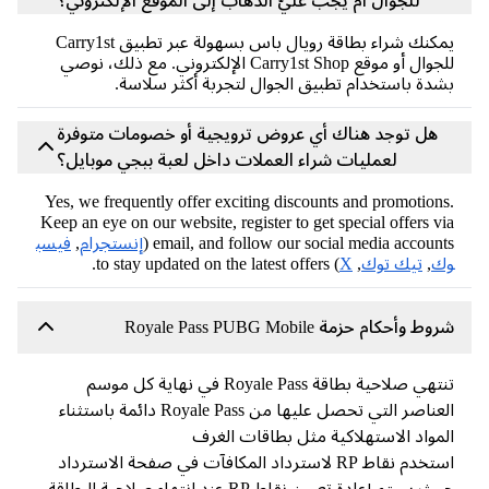
للجوال أم يجب عليّ الذهاب إلى الموقع الإلكتروني؟
يمكنك شراء بطاقة رويال باس بسهولة عبر تطبيق Carry1st
للجوال أو موقع Carry1st Shop الإلكتروني. مع ذلك، نوصي
دة باستخدام تطبيق الجوال لتجربة أكثر سلاسة.
هل توجد هناك أي عروض ترويجية أو خصومات متوفرة
لعمليات شراء العملات داخل لعبة ببجي موبايل؟
Yes, we frequently offer exciting discounts and promotion
Keep an eye on our website, register to get special offers v
email, and follow our social media accounts
إنستجرام
,
فيسب
ك
,
تيك توك
,
X
) to stay updated on the latest offers.
ط وأحكام حزمة Royale Pass PUBG Mobile
هي صلاحية بطاقة Royale Pass في نهاية كل موسم
العناصر التي تحصل عليها من Royale Pass دائمة باستثناء
مواد الاستهلاكية مثل بطاقات الغرف
استخدم نقاط RP لاسترداد المكافآت في صفحة الاسترداد
 سيتم إعادة تعيين نقاط RP عند انتهاء صلاحية البطاقة