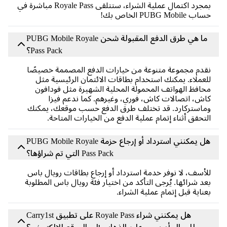
بمجرد اكتمال عملية الشراء، ستتلقى Royale Pass مباشرة في
PUBG Mobile الخاص بك!
ما هي طرق الدفع المقبولة شحن PUBG Mobile Royale
Pass Pack؟
دم مجموعة متنوعة من خيارات الدفع المصممة خصيصًا
عملاء. يمكنك استخدام بطاقات الائتمان الرئيسية مثل
افظ الهواتف المحمولة المحلية الشهيرة مثل فودافون
ش، اتصالات كاش، فوري، وغيرهم. كما ندعم فيزا
استركارد. قد تختلف طرق الدفع حسب موقعك، يمكنك
تحقق أثناء إتمام عملية الدفع من الخيارات المتاحة.
هل يمكنني استرداد أو إرجاع حزمة PUBG Mobile Royale
Pass Pack التي تم شراؤها؟
أسف، لا نوفر خدمة استرداد أو إرجاع بطاقات رويال باس
د شرائها. يُرجى التأكد من اختيار فئة رويال باس المطلوبة
ناية قبل إتمام عملية الشراء.
هل يمكنني شراء Royale Pass على تطبيق Carry1st