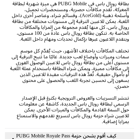
بطاقة رويال باس في PUBG Mobile هي ميزة شهرية لبطاقة
معركة، تُقدم مكافآت حصرية، ومستحضرات تجميل،
وأسلحة ذهبية (AceGold)، وقسائم شراء، وعناصر أخرى داخل
لعبة. يمكن للاعبين الترقية إلى مستويات مختلفة من بطاقة
يال باس، كل منها يُقدم مجموعة من المزايا والمكافآت
الخاصة به. تتكون بطاقة رويال باس عادةً من 100 مستوى،
تقدم اللاعبون عبرها بإكمال تحديات ومهام داخل اللعبة.
تلف المكافآت باختلاف الأشهر، حيث يُقدّم كل موسم
ات وميزات وأوضاع لعب جديدة. غالبًا ما تتيح الترقية إلى
توى أعلى من بطاقة رويال باس للاعبين الوصول الفوري
ى مكافآت مميزة، ويمكن شراء البطاقة باستخدام عملة اللعبة
 بأموال حقيقية. تُعدّ هذه الترقيات مفيدة للاعبين الذين
عون إلى تحسين تجربة اللعب والحصول على محتوى
صري.
تشر التسريبات والعروض الترويجية بكثرة قبل الإصدار
رسمي لبطاقة رويال باس الجديدة، كاشفةً عن معلومات
ل السمة القادمة والمكافآت والميزات الأخرى. يمكن
اعبين شراء حزمة رويال باس لتسريع تقدمهم والاستمتاع
زايا إضافية.
كيف أقوم بشحن حزمة PUBG Mobile Royale Pass