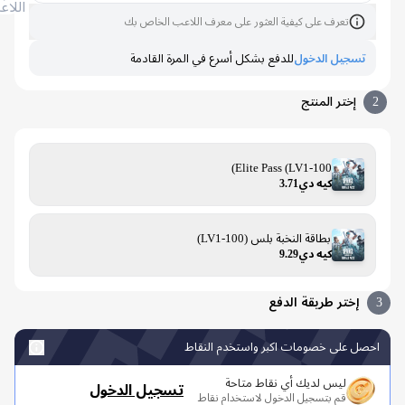
اللاعب
تعرف على كيفية العثور على معرف اللاعب الخاص بك
تسجيل الدخول
للدفع بشكل أسرع في المرة القادمة
إختر المنتج
Elite Pass (LV1-100)
كيه دي3.71
بطاقة النخبة بلس (LV1-100)
كيه دي9.29
إختر طريقة الدفع
صل على خصومات اكبر واستخدم النقاط
ليس لديك أي نقاط متاحة
تسجيل الدخول
قم بتسجيل الدخول لاستخدام نقاط