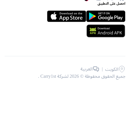
 على التطبيق
|
العربية
الكويت
حقوق محفوظة © 2026 لشركة Carry1st .