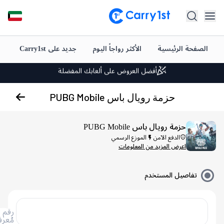
شحن فوري وتوصيل
صفحة الرئيسية
الأكثر رواجاً اليوم
جديد على Carry1st
شحن رصي
أفضل العروض على ألعابك المفضلة
دعم متميز على مدار الساعة طوال أيام الأسبوع
حزمة رويال باس PUBG Mobile
تقييم +4.5 على متجر Google Play وApp Store
شحن فوري وتوصيل
حزمة رويال باس PUBG Mobile
أفضل العروض على ألعابك المفضلة
الدفع الآمن
الموزع الرسمي
اعرض المزيد من المعلومات
دعم متميز على مدار الساعة طوال أيام الأسبوع
تفاصيل المستخدم
تقييم +4.5 على متجر Google Play وApp Store
رقم
مُعرف