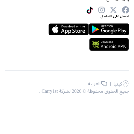
 على التطبيق
|
العربية
كينيا
حقوق محفوظة © 2026 لشركة Carry1st .