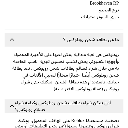
Brookhaven 
ج الجحيم
ري السوبر سترايك
 هي بطاقة شحن روبلوكس ؟
بلوكس هي لعبة مجانية يمكن لعبها على الأجهزة المحمولة
جهزة الكمبيوتر. يمكن للاعب تحسين تجربة اللعب الخاصة
 من خلال شراء قسائم بطاقات شحن روبوكس . تعد بطاقة
ن روبلوكس أيضًا اختيارًا ممتازًا لمحبي الألعاب في
اتك. باستخدام هذه بطاقة الشحن، يمكنك حتى شراء
بوكس (عملة روبلوكس الافتراضية).
أين يمكن شراء بطاقات شحن روبلوكس وكيفية شراء
قسائم روبوكس؟
بصفتك مستخدمًا Roblox على الهاتف المحمول، يمكنك
اء روبوكس وعضوية مميزة (عبر متجر التطبيقات أو متجر