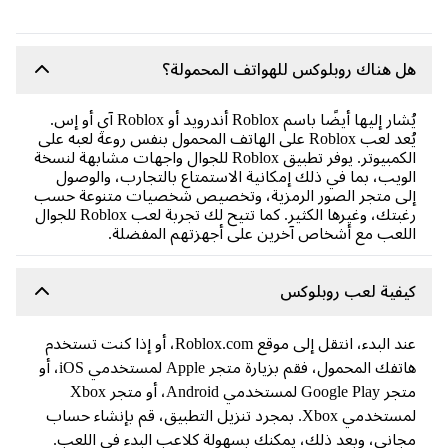
 هناك روبلوكس للهواتف المحمولة؟
يُشار إليها أيضًا باسم Roblox أندرويد أو Roblox آي أو إس.
يُعد لعب Roblox على الهاتف المحمول بنفس روعة لعبه على
الكمبيوتر. يوفر تطبيق Roblox للجوال واجهات مشابهة لنسخة
ويب، بما في ذلك إمكانية الاستمتاع بالتجارب، والوصول
ى متجر الصور الرمزية، وتخصيص شخصيات متنوعة حسب
رغبتك، وغيرها الكثير. كما تتيح لك تجربة لعب Roblox للجوال
لعب مع أشخاص آخرين على أجهزتهم المفضلة.
يفية لعب روبلوكس
عند البدء، انتقل إلى موقع Roblox.com، أو إذا كنت تستخدم
هاتفك المحمول، فقم بزيارة متجر Apple لمستخدمي iOS، أو
متجر Google Play لمستخدمي Android، أو متجر Xbox
لمستخدمي Xbox. بمجرد تنزيل التطبيق، قم بإنشاء حساب
اني، وبعد ذلك، يمكنك بسهولة كلاعب البدء في اللعب.