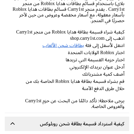
بلاي) باستخدام قسائم بطاقات هدايا Roblox من متجر
Carry1st . يقدم متجر Carry1st قسائم بطاقات هدايا Roblox
سعار معقولة، مع أسعار مخفضة وعروض من حين لآخر
ريًا في المتجر.
ية شراء قسيمة بطاقة هدايا Roblox من متجر Carry1st
 إلى shop.carry1st.com
تقل لأسفل إلى فئة
بطاقات شحن الألعاب
Roblo الولايات المتحدة
تار حزمة القسيمة التي تريدها
خل عنوان بريدك الإلكتروني
ضف كمية مشترياتك
قم بشراء قسيمة بطاقة هدايا Roblox الخاصة بك من
ال طرق الدفع الآمنة
يرجى ملاحظة: تأكد دائمًا من البحث عن حزم Carry1st
لعروض الخاصة.
فية استرداد قسيمة بطاقة شحن روبلوكس