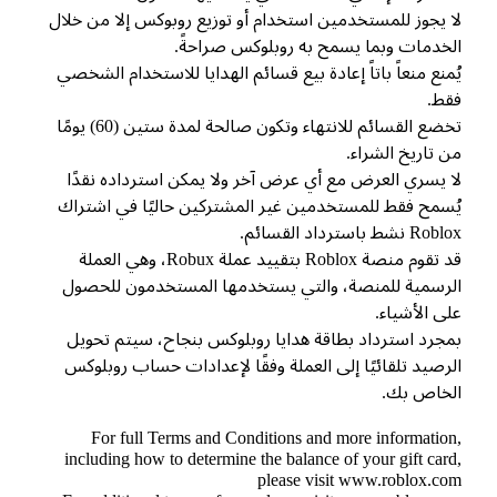
 يجوز للمستخدمين استخدام أو توزيع روبوكس إلا من خلال
خدمات وبما يسمح به روبلوكس صراحةً.
منع منعاً باتاً إعادة بيع قسائم الهدايا للاستخدام الشخصي
ط.
تخضع القسائم للانتهاء وتكون صالحة لمدة ستين (60) يومًا
 تاريخ الشراء.
 يسري العرض مع أي عرض آخر ولا يمكن استرداده نقدًا
سمح فقط للمستخدمين غير المشتركين حاليًا في اشتراك
R نشط باسترداد القسائم.
قد تقوم منصة Roblox بتقييد عملة Robux، وهي العملة
رسمية للمنصة، والتي يستخدمها المستخدمون للحصول
ى الأشياء.
جرد استرداد بطاقة هدايا روبلوكس بنجاح، سيتم تحويل
رصيد تلقائيًا إلى العملة وفقًا لإعدادات حساب روبلوكس
لخاص بك.
For full Terms and Conditions and more informatio
including how to determine the balance of your gift car
please visit www.roblox.c