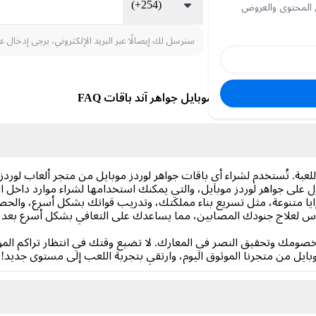
(+254)
 المحتوى والعروض
سنرسل لك إيصالًا عبر البريد الإلكتروني، يرجى إدخال ع
لوردز موبايل جواهر آند باقات FAQ
 للعبة. تُستخدم لشراء أي باقات جواهر لوردز موبايل من متجر ألعاب ل
لى جواهر لوردز موبايل، والتي يمكنك استخدامها لشراء موارد داخل ا
يا متنوعة، مثل تسريع بناء مملكتك، وتدريب قواتك بشكل أسرع، والح
لماس لعلاج جنودك المصابين، مما يساعدك على التعافي بشكل أسرع بعد 
صومك وتحقيق النصر في المعارك. لا تضيع وقتك في انتظار تراكم الموارد 
موبايل من متجرنا الموثوق اليوم، وارتقي بتجربة اللعب إلى مستوى جديد!