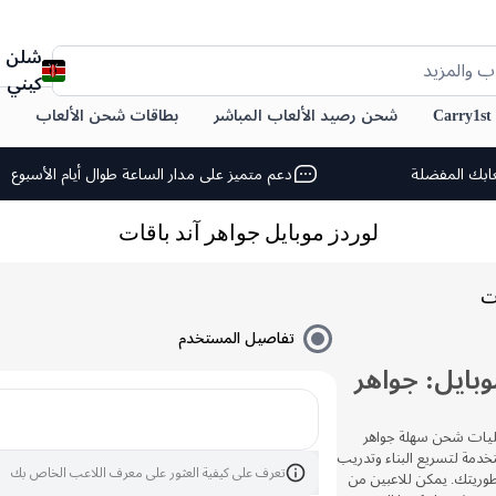
شلن
ب والمزيد
كيني
C
شحن رصيد الألعاب المباشر
بطاقات شحن الألعاب
ابك المفضلة
دعم متميز على مدار الساعة طوال أيام الأسبوع
لوردز موبايل جواهر آند باقات
ات
تفاصيل المستخدم
بايل: جواهر
 في لعبة Lords Mobile مع عمليات شحن سهلة جواهر
تخدمة لتسريع البناء وتدريب
تعرف على كيفية العثور على معرف اللاعب الخاص بك
اطوريتك. يمكن للاعبين من