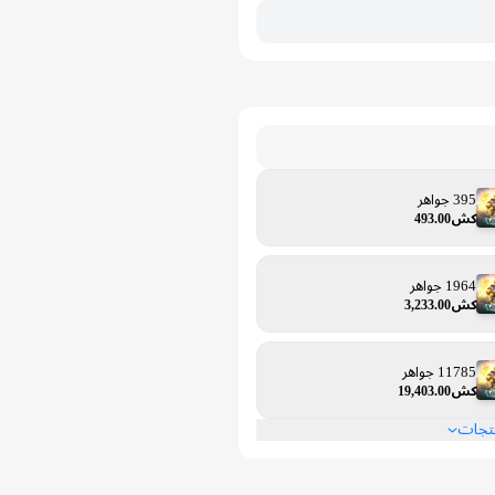
395 جواهر
كش493.00
1964 جواهر
كش3,233.00
11785 جواهر
كش19,403.00
نتجات