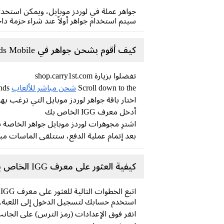
جواهر عملة في لوردز موبايل، ويمكن استخدام
سيتم استخدام جواهر أولاً عند شراء حزمة داخ
كيف أقوم بشحن جواهر في Lords Mobile على Carry1st Shop؟
تفضلوا بزيارة shop.carry1st.com
Scroll down to the
شحن مباشر للألعاب
category or Search Lords Mobile Diamonds
اختار باقة جواهر لوردز موبايل التي ترغب بها
أدخل معرف IGG الخاص بك
اشترِ مجوهرات لوردز موبايل جواهر الخاصة ب
بعد إتمام عملية الدفع، ستتلقى الماسات مب
كيفية العثور على معرف IGG الخاص بلعبة Lords Mobile
اتبع الخطوات التالية للعثور على معرف IGG الخاص بك في Lords Mobile:
استخدم حسابك لتسجيل الدخول إلى اللعبة.
انقر فوق الإعدادات (رمز الترس) على الجان