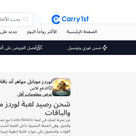
بحث الألعا
الصفحة الرئيسية
الأكثر رواجاً اليوم
جديد على arry1st
شحن فوري وتوصيل
أفضل العروض على ألع
لوردز موبايل جواهر آند باق
الدفع الآمن
عرض معلومات أقل
شحن رصيد لعبة لوردز مو
والباقات
عزز تجربة لعبك
والحزم، وهي العملة المميزة داخل اللعبة المس
القوات والحصول على موارد قيّمة لتقوية إمبر