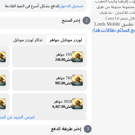
وب إفريقيا وكينيا المغرب
تسجيل الدخول
للدفع بشكل أسرع في المرة القادمة
م مجموعة متنوعة من طرق
ات الائتمان - ما عليك
Carry1st .
2
إختر المنتج
هام: تأكد من تثبيت أحدث إصدار من تطبيق Lords Mobile
 قسائم بطاقات هداي
لوردز موبايل جواهر
تذاكر لوردز موبايل
195 جواهر
كش246.00
785 جواهر
كش985.00
3928 جواهر
كش6,467.00
اعرض المزيد من الم
3
إختر طريقة الدفع