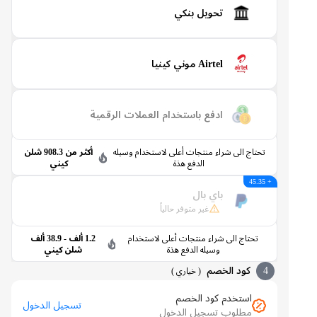
تحويل بنكي
Airtel موني كينيا
ادفع باستخدام العملات الرقمية
تحتاج الى شراء منتجات أعلى لاستخدام وسيله
أكثر من 908.3 شلن
الدفع هذة
كيني
+ 45.35
باي بال
غير متوفر حالياً
تحتاج الى شراء منتجات أعلى لاستخدام
1.2 ألف - 38.9 ألف
وسيله الدفع هذة
شلن كيني
4
كود الخصم
(
خياري
)
استخدم كود الخصم
تسجيل الدخول
مطلوب تسجيل الدخول