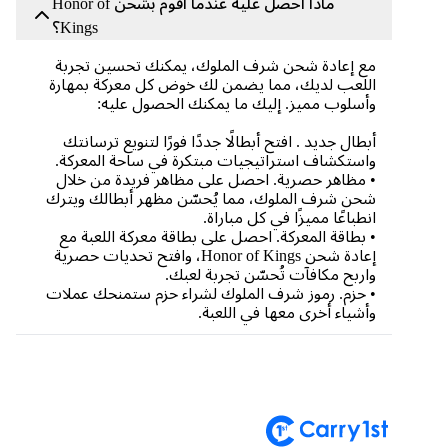
ماذا أحصل عليه عندما أقوم بشحن Honor of
Kings؟
مع إعادة شحن شرف الملوك، يمكنك تحسين تجربة
اللعب لديك، مما يضمن لك خوض كل معركة بمهارة
وأسلوب مميز. إليك ما يمكنك الحصول عليه:
أبطال جديد . افتح أبطالًا جددًا فورًا لتنويع ترسانتك
واستكشاف استراتيجيات مبتكرة في ساحة المعركة.
• مظاهر حصرية. احصل على مظاهر فريدة من خلال
شحن شرف الملوك، مما يُحسّن مظهر أبطالك ويترك
انطباعًا مميزًا في كل مباراة.
• بطاقة المعركة. احصل على بطاقة معركة اللعبة مع
إعادة شحن Honor of Kings، وافتح تحديات حصرية
واربح مكافآت تُحسّن تجربة لعبك.
• حزم. رموز شرف الملوك لشراء حزم ستمنحك عملات
وأشياء أخرى معها في اللعبة.