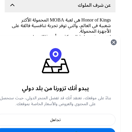
عن شرف الملوك
Honor of Kings هي لعبة MOBA المحمولة الأكثر
شعبية في العالم، والتي توفر تجربة تنافسية فائقة على
الأجهزة المحمولة.
انغمس في ساحة المعركة مع أصدقائك، واختر من بين
الأبطال الفريدين ذوي المهارات المذهلة، واستمتع
بالإثارة الشديدة لمعارك الفريق الشرسة.
في كل مباراة، يتقدم فريق مكون من خمسة لاعبين
على طول ثلاثة مسارات، بهدف تفكيك تسعة أبراج
وفي النهاية تدمير بلورة العدو لتحقيق النصر.
كيفية شحن رموز Honor of Kings من متجر
Carry1st ؟
يبدو أنك تزورنا من بلد دولي
تفضلوا بزيارة shop.carry1st.com
بناءً على موقعك، نعتقد أنك قد تفضل المتجر الدولي، حيث ستحصل
على المحتوى والعروض والأسعار الخاصة بموقعك.
Scroll down to the
شحن مباشر للألعاب
category
or search for Honor of Kings Tokens
أدخل معرف اللاعب الخاص بك
تجاهل
قم بالدفع واختر طريقة الدفع الخاصة بك