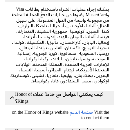
يمكنك إجراء عمليات الشراء باستخدام بطاقات Visa
وMasterCard وغيرها من خيارات الدفع المحلية المتاحة
من مجموعة واسعة من الدول المدعومة. على سبيل
المثال: ألبانيا، الأرجنتين، أستراليا، بلجيكا، البرازيل،
كندا، الصين، كولومبيا، جمهورية التشيك، الدنمارك،
فرنسا، ألمانيا، اليونان، الهند، إندونيسيا، أيرلندا،
إيطاليا، اليابان، كازاخستان، ماليزيا، المكسيك، هولندا،
نيجريا، النرويج، باكستان، الفلبين، بولندا، البرتغال،
روسيا، السعودية، سنغافورة، كوريا الجنوبية، إسبانيا،
السويد، سويسرا، تايوان، تايلاند، تركيا، أوكرانيا،
الإمارات العربية المتحدة، المملكة المتحدة، الولايات
المتحدة الأمريكية، فيتنام، الجزائر، أرمينيا، النمسا،
البحرين، بنغلاديش، بوليفيا، بلغاريا، تشيلي، كوستاريكا،
الإكوادور، مصر، السلفادور، غانا، وغواتيمالا.
كيف يمكنني التواصل مع خدمة عملاء Honor of
Kings؟
Visit the
صفحة الدعم
on the Honor of Kings website
to contact them.