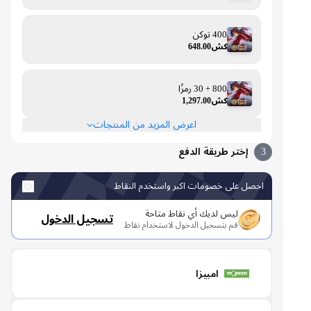
400 توكن
كش648.00
800 + 30 رمزًا
كش1,297.00
اعرض المزيد من المنتجات
3
إختر طريقة الدفع
احصل على خصومات اكبر واستخدم النقاط
ليس لديك أي نقاط متاحة
تسجيل الدخول
قم بتسجيل الدخول لاستخدام نقاط
امبيزا