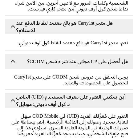
شخصية وكلمات المرور مع لاعبين آخرين. من الآمن شراء
اط شحن كول أوف ديوتي من متجر كاري فيرست.
هل متجر Carry1st هو بائع معتمد لنقاط الدفع عند
الاستلام؟
جر Carry1st هو بائع معتمد لنقاط كول اوف ديوتي.
حصل على CP مجاني عند شراء شحن CODM؟
يرجى التحقق من عروض شحن CODM على متجر Carry1st
حصول على الخصومات والمزيد.
أين يمكنني العثور على معرف المستخدم (UID) الخاص
بـ كول أوف ديوتي: موبايل؟
العثور على مُعرِّفك الفريد (UID) في COD Mobile سهل
غاية. بمجرد وصولك إلى القائمة الرئيسية، انقر ببساطة على
رتك الرمزية في الزاوية العلوية اليسرى. سيؤدي هذا إلى
ح ملفك الشخصي، حيث ستجد مُعرِّفك الفريد معروضًا