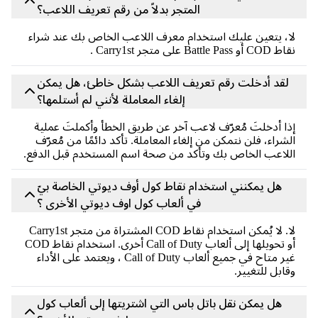
المتجر بدلاً من رقم تعريف اللاعب؟
، يتعين عليك استخدام معرف اللاعب الخاص بك عند شراء
 Battle Pass على متجر Carry1st .
لقد أدخلت رقم تعريف اللاعب بشكل خاطئ، هل يمكن
إلغاء المعاملة لأنني لم أستلمها؟
ا أدخلتَ مُعرّف لاعب آخر عن طريق الخطأ وأكملتَ عملية
شراء، فلن نتمكن من إلغاء المعاملة. تأكد دائمًا من مُعرّف
لاعب الخاص بك وتأكد من صحة اسم المستخدم قبل الدفع.
هل يمكنني استخدام نقاط كول أوف ديوتي الخاصة بيّ
في ألعاب كول اوف ديوتي الأخرى ؟
لا. لا يُمكن استخدام نقاط COD المشتراة من متجر Carry1st
أو تحويلها إلى ألعاب Call of Duty أخرى. استخدام نقاط COD
غير متاح في جميع ألعاب Call of Duty ، ويعتمد على الأداء
ابل للتغيير.
هل يمكن نقل باتل باس التي اشتريتها إلى ألعاب كول