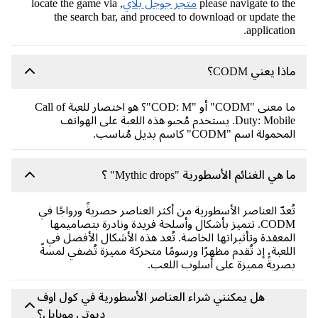
please navigate to t
متجر جوجل بلاي
, locate the game via
the search bar, and proceed to download or update t
applicatio
ذا يعني CODM؟
ما معنى "CODM" أو "COD: M"؟ هو اختصار للعبة Call of
Duty: Mobile. يستخدم مُحبو هذه اللعبة على الهواتف
مولة اسم "CODM" كاسم بديل مُناسب.
 هي الغنائم الأسطورية "Mythic drops" ؟
عدّ العناصر الأسطورية من أكثر العناصر حصريةً ورواجًا في
CODM. تتميز بأشكال وأسلحة فريدة ونادرة بتصاميمها
معقدة وتأثيراتها الخاصة. تُعد هذه الأشكال الأفضل في
لعبة، إذ تُقدم مظهرًا ورسومًا متحركة مميزة تُضفي لمسةً
ريةً مميزة على أسلوب اللعب.
هل يمكنني شراء العناصر الأسطورية في كول اوف
ديوتي موبايل؟