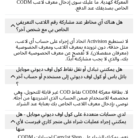
المعركة كهدية. ما عليك سوى إدخال معرف لاعب CODM
خاص بصديقك عند الدفع.
هل هناك أي مخاطر عند مشاركة رقم اللاعب التعريفي
الخاص بي مع شخص آخر؟
لا تستطيع Activision اتخاذ أي إجراء على حساب أي لاعب،
ل حذفه، دون تزويده بمعرف اللاعب ومعرف الخصوصية
عرفان منفصلان). لا تُفصح عن معرف الخصوصية الخاص
، والذي لا يجب مشاركته أبدًا.
هل يمكنني تبادل أو نقل نقاط كول اوف ديوتي موبايل
اتل باس أو كول اوف ديوتي إلى مستخدم أو حساب آخر
؟
لا. بطاقة معركة CODM نقاط COD غير قابلة للتحويل، وهي
صصة للاستخدام ضمن الحساب الذي اشتريتها من أجله.
صي بإدخال معرف اللاعب الخاص بك بعناية عند الشراء.
لدي حسابات متعددة على كول اوف ديوتي موبايل - هل
مكنني إجراء عمليات شراء على متجر كاري فيرست لأي
منها
نعم، يمكنك الشراء على Carry1st Shop لحسابات CODM