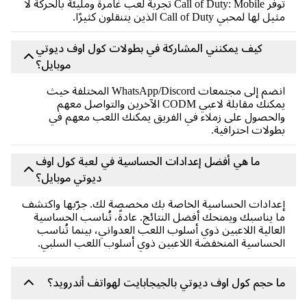
توفر Call of Duty: Mobile تجربة لعب غامرة ومليئة بالحركة لا
 لها لمحبي Call of Duty الذين يتنقلون كثيرًا.
كيف يمكنني المشاركة في بطولات كول اوف ديوتي
موبايل؟
انضم إلى مجتمعات WhatsApp/Discord المختلفة حيث
يمكنك مقابلة لاعبي CODM الآخرين والتواصل معهم
لحصول على زملاء في الفريق يمكنك اللعب معهم في
ولات احترافية.
ما هي أفضل إعدادات الحساسية في لعبة كول اوف
ديوتي موبايل؟
دادات الحساسية الخاصة بك مخصصة لك. جرّبها واكتشف
 يناسبك ويمنحك أفضل النتائج. عادةً، تُناسب الحساسية
عالية اللاعبين ذوي أسلوب اللعب العدواني، بينما تُناسب
حساسية المنخفضة اللاعبين ذوي أسلوب اللعب السلبي.
 حجم كول اوف ديوتي بالجيجابايت لهواتف أندرويد؟