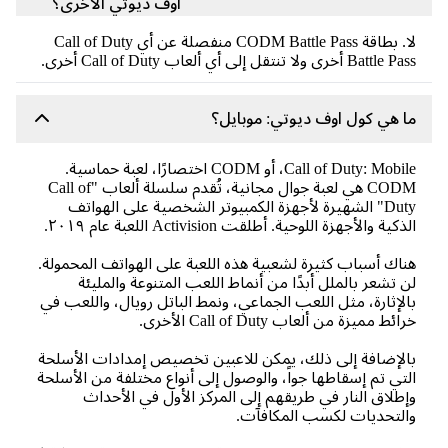
اوف ديوتي الأخرى؟
لا. بطاقة CODM Battle Pass منفصلة عن أي Call of Duty
Batt أخرى ولا تنتقل إلى أي ألعاب Call of Duty أخرى.
 هي كول اوف ديوتي: موبايل؟
Call of Duty: Mobile، أو CODM اختصارًا، لعبة حماسية.
CODM هي لعبة جوال مجانية، تُقدم سلسلة ألعاب "Call of
Duty" الشهيرة لأجهزة الكمبيوتر الشخصية على الهواتف
كية والأجهزة اللوحية. أطلقت Activision اللعبة عام ٢٠١٩.
اك أسباب كثيرة لشعبية هذه اللعبة على الهواتف المحمولة.
 تشعر بالملل أبدًا من أنماط اللعب المتنوعة والمليئة
لإثارة، مثل اللعب الجماعي، ونمط الباتل رويال، واللعب في
ئط مميزة من ألعاب Call of Duty الأخرى.
لإضافة إلى ذلك، يمكن للاعبين تخصيص إمدادات الأسلحة
تي تم إسقاطها جواً، والوصول إلى أنواع مختلفة من الأسلحة
طلاق النار في طريقهم إلى المركز الأول في الأحداث
لتحديات لكسب المكافآت.