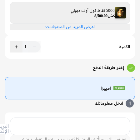
5000 نقاط كول أوف ديوتي
كش8,500.00
اعرض المزيد من المنتجات
كمية
1
إختر طريقة الدفع
امبيزا
ادخل معلوماتك
البريد
الإلكتروني
سنرسل لك إيصالًا عبر البريد الإلكتروني، يرجى إدخال عنوان بريدك