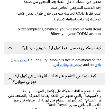
قق من اسمك داخل اللعبة بعد التحقق من صحة
م اللاعب التعريفي الخاص بك.
اشترِ نقاط COD الخاصة بك من خلال طرق الدفع الآمنة
محلية (لا حاجة لبطاقة ائتمان)
After completing payment, you will receive your ite
directly in your CODM accoun
ف يمكنني تحميل لعبة كول اوف ديوتي موبايل؟
Call of Duty: Mobile is free to download on t
متجر جوجل
اي
and on
متجر تطبيقات أبل
.
كيف يمكنني التقدم عبر فئات باتل باس في كول اوف
ديوتي موبايل؟
تمد تقدم بطاقة المعركة على إكمال المهام اليومية
لأسبوعية، والتي تظهر في قائمة بطاقة المعركة بالضغط على
 "المهام". كما تُعرض المهام في نهاية كل مباراة في طور
عب الجماعي وطور Battle Royale .