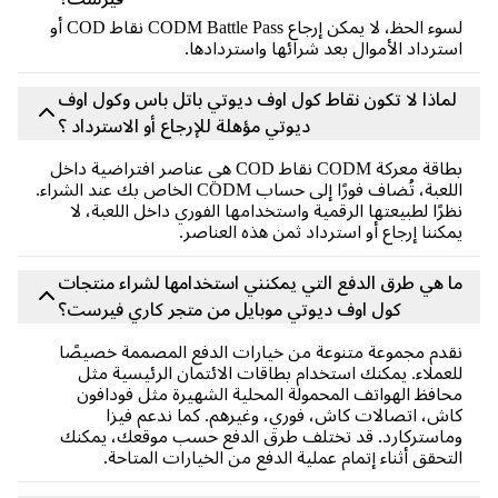
لسوء الحظ، لا يمكن إرجاع CODM Battle Pass نقاط COD أو
ترداد الأموال بعد شرائها واستردادها.
ماذا لا تكون نقاط كول اوف ديوتي باتل باس وكول اوف
ديوتي مؤهلة للإرجاع أو الاسترداد ؟
بطاقة معركة CODM نقاط COD هي عناصر افتراضية داخل
اللعبة، تُضاف فورًا إلى حساب CODM الخاص بك عند الشراء.
رًا لطبيعتها الرقمية واستخدامها الفوري داخل اللعبة، لا
كننا إرجاع أو استرداد ثمن هذه العناصر.
 هي طرق الدفع التي يمكنني استخدامها لشراء منتجات
كول اوف ديوتي موبايل من متجر كاري فيرست؟
دم مجموعة متنوعة من خيارات الدفع المصممة خصيصًا
عملاء. يمكنك استخدام بطاقات الائتمان الرئيسية مثل
افظ الهواتف المحمولة المحلية الشهيرة مثل فودافون
ش، اتصالات كاش، فوري، وغيرهم. كما ندعم فيزا
استركارد. قد تختلف طرق الدفع حسب موقعك، يمكنك
تحقق أثناء إتمام عملية الدفع من الخيارات المتاحة.