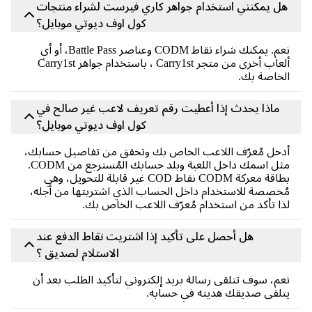
ل يمكنني استخدام جواهر كاري فيرست لشراء منتجات
كول اوف ديوتي موبايل؟
نعم. يمكنك شراء نقاط CODM وعناصر Battle Pass، أو أي
ألعاب أخرى من متجر Carry1st ، باستخدام جواهر Carry1st
خاصة بك.
ماذا يحدث إذا أعطيت رقم تعريف لاعب غير صالح في
كول اوف ديوتي موبايل؟
خل مُعرّف اللاعب الخاص بك وتحقق من تفاصيل حسابك،
مثل اسمك داخل اللعبة وبلد حسابك المُسترجع من CODM.
بطاقة معركة CODM نقاط COD غير قابلة للتحويل، وهي
خصصة للاستخدام داخل الحساب الذي اشتريتها من أجله،
ا تأكد من استخدام مُعرّف اللاعب الخاص بك.
هل أحصل على تأكيد إذا اشتريت نقاط الدفع عند
الاستلام لصديق ؟
م، سوف تتلقى رسالة بريد إلكتروني لتأكيد الطلب بعد أن
لقى صديقك هديته في حسابه.