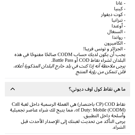
غانا
كينيا
كوت ديفوار
تنزانيا
أوغندا
السنغال
رواندا
الكاميرون
الجزائر و تونس قريبا!
يجب أن يكون لديك حساب CODM صالحًا مفتوحًا في هذه
لدان لشراء نقاط COD أو Battle Pass.
جى ملاحظة أنه إذا كنت في بلد خارج البلدان المذكورة أعلاه،
ن تتمكن من رؤية المنتج
 هي نقاط كول اوف ديوتي؟
نقاط COD (CP باختصار) هي العملة الرسمية داخل لعبة Call
of Duty: Mobile (CODM)، مما يتيح لك شراء عناصر تجميلية
سلحة داخل التطبيق.
جى التأكد من تحديث لعبتك إلى الإصدار الأحدث قبل
شراء.