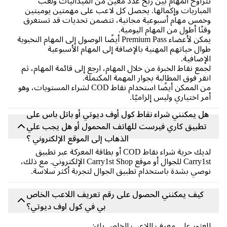
راوح المهام بين ربح عدد معين من الميداليات ولعب
مباريات وإكمالها. يحصل كل لاعب على مهمتين يوميتين
مس مهام أسبوعية مجانية، تتضمن تحديات قد تستغرق
تًا أطول من المهام اليومية.
يمكن لأعضاء Premium Pass أيضًا الوصول إلى المهام النخبوية
ال حياتهم المهنية بالإضافة إلى المهام الأسبوعية
إضافية.
مع نقاط الخبرة من خلال المهام، ارجع إلى قائمة المهام، ثم
قر فوق المطالبة بجوار المهمة المكتملة.
من الممكن أيضًا استخدام نقاط COD لشراء المستويات، وهو
ر اختياري وليس إلزاميًا.
ل يمكنني شراء نقاط كول أوف ديوتي أو باتل باس على
تطبيق كاري فيرست للهاتف المحمول أو هل يجب علي
الذهاب إلى الموقع الإلكتروني ؟
لديك حرية شراء نقاط COD أو بطاقة المعركة عبر تطبيق
Carry1st للجوال أو موقع Carry1st Shop الإلكتروني. مع ذلك،
صي بشدة باستخدام تطبيق الجوال لتجربة أكثر سلاسة.
كيف يمكنني الحصول على رقم تعريف اللاعب الخاص
بي في كول اوف ديوتي؟
عثور على معرف اللاعب الخاص بك: