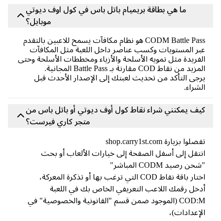
ما هي بطاقة بريميام باتل باس في كول اوف ديوتي
موبايل؟
CODM Battle Pass هو نظام مكافآت يسمح للاعبين بالتقدم
ر المستويات وكسب عناصر داخل اللعبة مثل المكافآت
فريدة مثل تمويه الأسلحة والأزياء ومخططات الأسلحة وحتى
يد من نقاط COD مقارنة بـ Battle Pass المجانية.
جى التأكد من تحديث لعبتك إلى الإصدار الأحدث قبل
شراء.
ف يمكنني شراء نقاط كول أوف ديوتي أو باتل باس من
متجر كاري فيرست؟
لوا بزيارة shop.carry1st.com
تقل إلى أسفل الصفحة إلى خيارات الألعاب أو بحث
ن رصيد CODM المباشر"
 باقة نقاط COD التي ترغب بها أو تذكرة المعركة،
خل رقمك اللاعب التعريفي الخاص بك في اللعبة
COD:M (الموجود ضمن قسم "القانونية والخصوصية" في
إعدادات)،