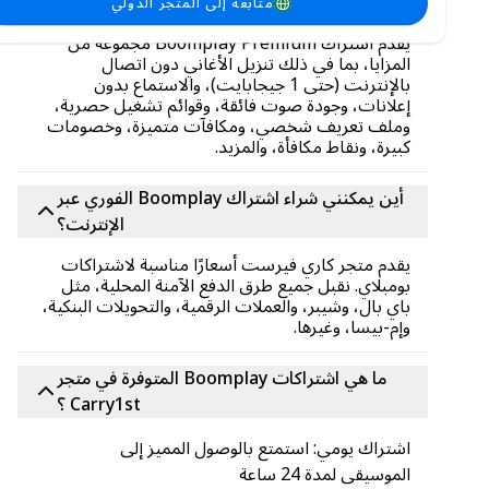
المجانية؟
متابعة إلى المتجر الدولي
يقدم اشتراك Boomplay Premium مجموعة من
المزايا، بما في ذلك تنزيل الأغاني دون اتصال
بالإنترنت (حتى 1 جيجابايت)، والاستماع بدون
إعلانات، وجودة صوت فائقة، وقوائم تشغيل حصرية،
وملف تعريف شخصي، ومكافآت متميزة، وخصومات
كبيرة، ونقاط مكافأة، والمزيد.
أين يمكنني شراء اشتراك Boomplay الفوري عبر
الإنترنت؟
يقدم متجر كاري فيرست أسعارًا مناسبة لاشتراكات
بومبلاي. نقبل جميع طرق الدفع الآمنة المحلية، مثل
باي بال، وشيبر، والعملات الرقمية، والتحويلات البنكية،
وإم-بيسا، وغيرها.
ما هي اشتراكات Boomplay المتوفرة في متجر
Carry1st ؟
اشتراك يومي: استمتع بالوصول المميز إلى
الموسيقى لمدة 24 ساعة