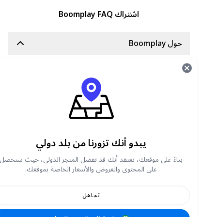
اشتراك Boomplay FAQ
حول Boomplay
تطبيق Boomplay، الذي تأسس في نيجيريا عام
2015، يتيح لعشاق الموسيقى الوصول إلى مكتبة تضم
أكثر من 100 مليون أغنية، تشمل مجموعة غنية من
الأغاني الأفريقية والعالمية، متاحة للاستماع المباشر
والتحميل دون اتصال بالإنترنت. يوفر التطبيق خيارين:
مجاني مع ميزات مدفوعة، ومدفوع.
هل يمكن استخدام Boomplay أثناء عدم الاتصال
يبدو أنك تزورنا من بلد دولي
بالإنترنت؟
بناءً على موقعك، نعتقد أنك قد تفضل المتجر الدولي، حيث ستحصل
بالتأكيد، يمكنك تنزيل الأغاني للاستماع إليها دون
على المحتوى والعروض والأسعار الخاصة بموقعك.
اتصال بالإنترنت، بشرط أن يكون لديك اشتراك
Premium نشط.
تجاهل
ما هو الفرق بين Boomplay Premium والنسخة