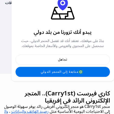
الاشتراك
بطاقات الشحن
بطاقات ال
وقت الاتصال/البيانات
إيرتل كينيا
سفاريكوم كينيا
يبدو أنك تزورنا من بلد دولي
رصيد جوال
وقت البث والبيانات
بناءً على موقعك، نعتقد أنك قد تفضل المتجر الدولي، حيث
ستحصل على المحتوى والعروض والأسعار الخاصة بموقعك.
شركة تيليكوم كينيا
رصيد جوال
تجاهل
متابعة إلى المتجر الدولي
كاري فيرست (Carry1st).. المتجر
الإلكتروني الرائد في إفريقيا
متجر Carry1st هو متجر إلكتروني أفريقي رائد يوفر سهولة الوصول
إلى الاحتياجات اليومية الأساسية مثل
رصيد الهاتف والبيانات
،
وال