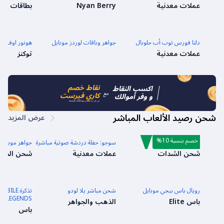
عملات معدنية
Nyan Berry
بطاقات ال
دلتا فورس توب أب جلوبال
جواهر وباقات لوردز موبايل
هونور اوف كين
عملات معدنية
توكنز
نقاط خصم
اكسب النقاط
مع
كاري فيرست
و وفر أموالك
في كل مرة تشحن فيها العابك المفضلة
شحن رصيد الألعاب المباشر
عرض المزيد
خصم بنسبة 10%
شدات ببجي موبايل
سوجو: حفلة دردشة صوتية مباشرة
جواهر موبايل 
شحن الشدات
عملات معدنية
شحن الجوا
رويال باس ببجي موبايل
شحن مباشر يلا لودو
تذكرة LE
LEGENDS جواهر الأسبوعية
باس Elite
الذهب والجواهر
باس