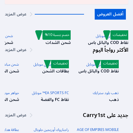
أفضل العروض
عرض المزيد
تخفيضات
خصم بنسبة 10%
كول أوف دوتي: موبايل
شدات ببجي موبايل
شحن مباشر
نقاط COD والباتل باس
شحن الشدات
شحن الج
الأكثر رواجاً اليوم
عرض المزيد
تخفيضات
تخفيضات
كول أوف دوتي: موبايل
بطاقة شحن ببجي موبايل
شحن مباشر للع
نقاط COD والباتل باس
بطاقات الشحن
شحن الجوا
ذهب بلود سترايك
EA SPORTS FC™ موبايل
جواهر موبايل 
ذهب
نقاط FC والفضة
شحن الجوا
جديد على Carry1st
عرض المزيد
AGE OF EMPIRES MOBILE
راجناروك أوريجين جلوبال
بطاقة هدايا كام