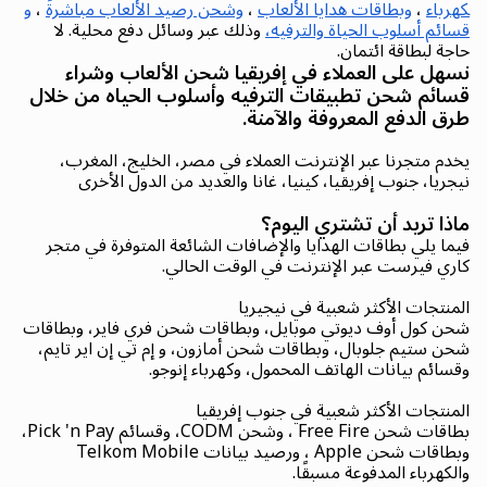
كهرباء
،
وبطاقات هدايا الألعاب
،
وشحن رصيد الألعاب مباشرةً
،
و
قسائم أسلوب الحياة والترفيه،
وذلك عبر وسائل دفع محلية. لا
حاجة لبطاقة ائتمان.
نسهل على العملاء في إفريقيا شحن الألعاب وشراء
قسائم شحن تطبيقات الترفيه وأسلوب الحياه من خلال
طرق الدفع المعروفة والآمنة.
يخدم متجرنا عبر الإنترنت العملاء في مصر، الخليج، المغرب،
نيجريا، جنوب إفريقيا، كينيا، غانا والعديد من الدول الأخرى
ماذا تريد أن تشتري اليوم؟
فيما يلي بطاقات الهدايا والإضافات الشائعة المتوفرة في متجر
كاري فيرست عبر الإنترنت في الوقت الحالي.
المنتجات الأكثر شعبية في نيجيريا
شحن كول أوف ديوتي موبايل، وبطاقات شحن فري فاير، وبطاقات
شحن ستيم جلوبال، وبطاقات شحن أمازون، و إم تي إن اير تايم،
وقسائم بيانات الهاتف المحمول، وكهرباء إنوجو.
المنتجات الأكثر شعبية في جنوب إفريقيا
بطاقات شحن Free Fire ، وشحن CODM، وقسائم Pick 'n Pay،
وبطاقات شحن Apple ، ورصيد بيانات Telkom Mobile
والكهرباء المدفوعة مسبقًا.