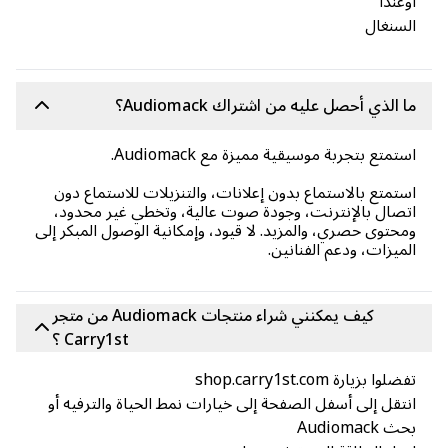
ا
غال
ذي أحصل عليه من اشتراك Audiomack؟
ع بتجربة موسيقية مميزة مع Audiomack.
تع بالاستماع بدون إعلانات، والتنزيلات للاستماع دون
ل بالإنترنت، وجودة صوت عالية، وتخطي غير محدود،
وى حصري، والمزيد. لا قيود، وإمكانية الوصول المبكر إلى
ات، ودعم الفنانين.
كيف يمكنني شراء منتجات Audiomack من متجر
Carry1st ؟
ارة shop.carry1st.com
ل إلى أسفل الصفحة إلى خيارات نمط الحياة والترفيه أو
Aud