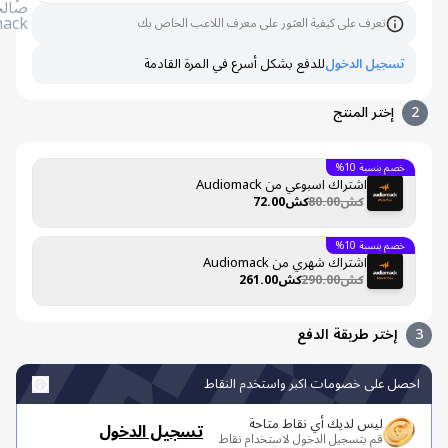
صالحًا لشركة
Audiomack
تعرف على كيفية العثور على معرف اللاعب الخاص بك
يل الدخول
للدفع بشكل أسرع في المرة القادمة
ختر المنتج
بنسبة 10%
اشتراك اسبوعي من Audiomack
كش80.00
كش72.00
بنسبة 10%
اشتراك شهري من Audiomack
كش290.00
كش261.00
تر طريقة الدفع
على خصومات اكبر واستخدم النقاط
ليس لديك أي نقاط متاحة
تسجيل الدخول
قم بتسجيل الدخول لاستخدام نقاط