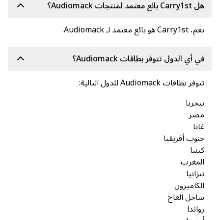
Audiom.
الدول تتوفر بطاقات Audiomack؟
ت Audiomack للدول التالية:
ا
 أفريقيا
رب
يا
ميرون
 العاج
ا