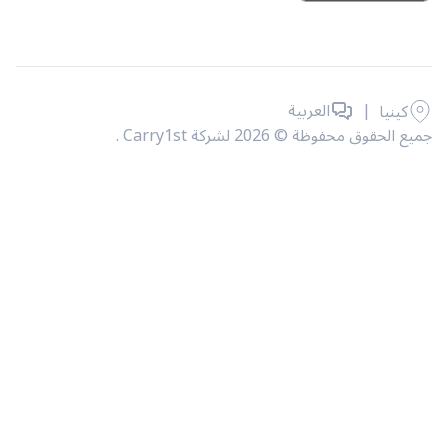
|
العربية
ا
 محفوظة © 2026 لشركة Carry1st .