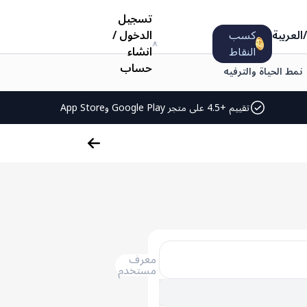
تسجيل
/
العربية
كسب
الدخول
/
النقاط
انشاء
حساب
نمط الحياة والترفيه
تقييم +4.5 على متجر Google Play وApp Store
معرف
مستخدم