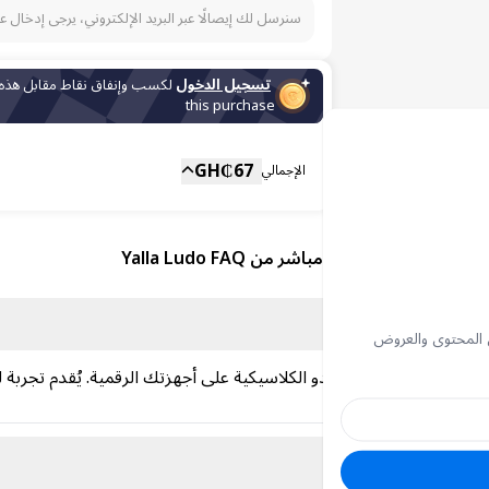
سنرسل لك إيصالًا عبر البريد الإلكتروني، يرجى إدخال ع
تسجيل الدخول
لكسب وإنفاق نقاط مقابل هذه
this purchase
المجموع الفرعي
Fee
GH₵
67
الإجمالي
شحن مباشر من Yalla Ludo FAQ
 المحتوى والعروض
، يُتيح لك الاستمتاع بلعبة اللودو الكلاسيكية على أجهزتك الرقمية. يُقدم ت
حاء العالم.