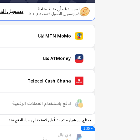
ليس لديك أي نقاط متاحة
تسجيل الد
قم بتسجيل الدخول لاستخدام نقاط
MTN MoMo غانا
ATMoney غانا
Telecel Cash Ghana
ادفع باستخدام العملات الرقمية
تحتاج الى شراء منتجات أعلى لاستخدام وسيله الدفع هذة
+ 3.35
باي بال