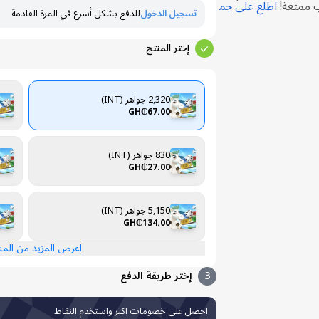
ب ممتعة!
اطلع على جم
تسجيل الدخول
للدفع بشكل أسرع في المرة القادمة
إختر المنتج
2,320 جواهر (INT)
GH₵67.00
830 جواهر (INT)
GH₵27.00
5,150 جواهر (INT)
GH₵134.00
اعرض المزيد من الم
3
إختر طريقة الدفع
احصل على خصومات اكبر واستخدم النقاط