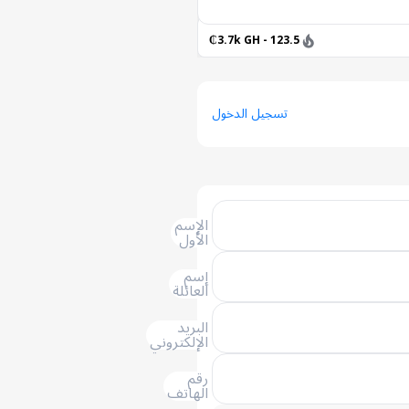
123.5 - 3.7k GH₵
تسجيل الدخول
الإسم
الأول
إسم
العائلة
البريد
الإلكتروني
رقم
الهاتف