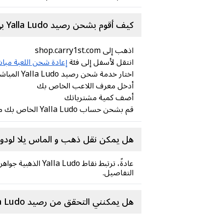
كيف أقوم بشحن رصيد Yalla Ludo بي؟
اذهب إلى shop.carry1st.com
انتقل لأسفل إلى فئة
إعادة شحن اللعبة مبا
اختار خدمة شحن رصيد Yalla Ludo المباشر
أدخل معرف اللاعب الخاص بك
أضف كمية مشترياتك
قم بشحن حساب Yalla Ludo الخاص بك من خلال طرق الدفع الآمنة المحلية (لا حاجة لبطاقة ائتمان!)
هل يمكن نقل ذهب و الماس يلا لودو 
عادةً، ترتبط نقا
التفاصيل.
هل يمكنني التحقق من رصيد Yalla Ludo الخاص بي؟