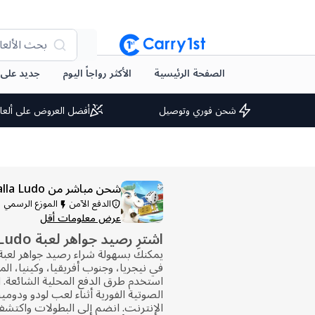
بحث الألعا
الصفحة الرئيسية
الأكثر رواجاً اليوم
جديد على arry1st
شحن فوري وتوصيل
أفضل العروض على ألعا
شحن مباشر من Yalla Ludo
الدفع الآمن
الموزع الرسمي
عرض معلومات أقل
اشترِ رصيد جواهر لعبة Yalla Ludo
في نيجريا، وجنوب أفريقيا، وكينيا، ال
استخدم طرق الدفع المحلية الشائعة. 
الصوتية الفورية أثناء لعب لودو ودوم
الإنترنت. انضم إلى البطولات واكتشف