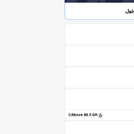
خول
Above 86.5 GH₵