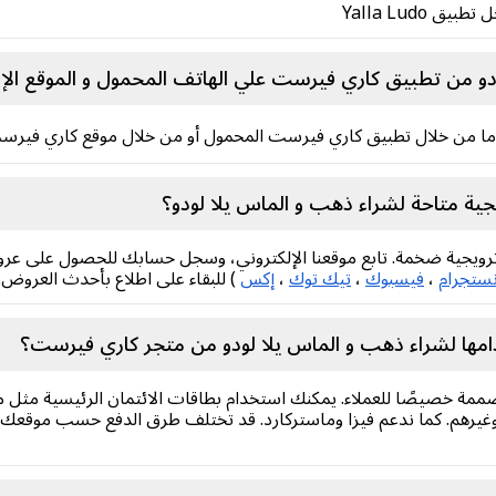
Yalla Ludo
و من تطبيق كاري فيرست علي الهاتف المحمول و الموقع الإل
 إما من خلال تطبيق كاري فيرست المحمول أو من خلال موقع كاري فيرست
ة متاحة لشراء ذهب و الماس يلا لودو؟
جية ضخمة. تابع موقعنا الإلكتروني، وسجل حسابك للحصول على عروض خ
نستجرام
،
فيسبوك
،
تيك توك
،
إكس
) للبقاء على اطلاع بأحدث العروض.
امها لشراء ذهب و الماس يلا لودو من متجر كاري فيرست؟
ممة خصيصًا للعملاء. يمكنك استخدام بطاقات الائتمان الرئيسية مثل مح
رهم. كما ندعم فيزا وماستركارد. قد تختلف طرق الدفع حسب موقعك، يم