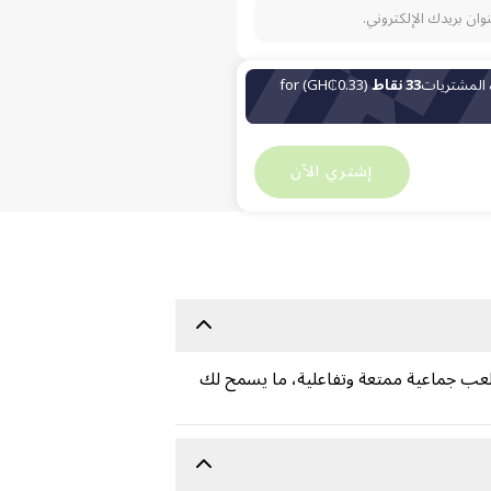
نوان بريدك الإلكتروني.
 المشتريات
33 نقاط
(GH₵0.33) for
GH₵
67
GH₵
0
إشتري الآن
جربة لعب جماعية ممتعة وتفاعلية، ما يسمح لك