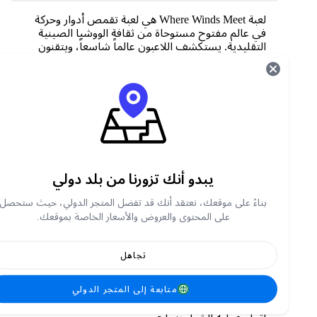
لعبة Where Winds Meet هي لعبة تقمص أدوار وحركة
في عالم مفتوح مستوحاة من ثقافة الووشيا الصينية
التقليدية. يستكشف اللاعبون عالماً شاسعاً، ويتقنون
فنون القتال، ويكملون المهام، ويكشفون الألغاز،
ويعيشون قصة غامرة تدور أحداثها خلال فترة الممالك
الخمس والعشر.
كيف يمكنني شحن رصيد متجر "Where Winds
Meet" على موقع "Carry1st Shop"؟
تفضل بزيارة متجر Carry1st
يبدو أنك تزورنا من بلد دولي
بحث عن ملتقى الرياح
أدخل معلومات الحساب المطلوبة (مثل معرف
بناءً على موقعك، نعتقد أنك قد تفضل المتجر الدولي، حيث ستحصل
مستخدم ، أو معرف الشخصية، أو تفاصيل الخادم
على المحتوى والعروض والأسعار الخاصة بموقعك.
إن وجدت)
اختار الباقة التي تفضلها
تجاهل
اختر طريقة الدفع
إتمام عملية الدفع
متابعة إلى المتجر الدولي
سيتم إيداع مشترياتك في حسابك داخل اللعبة بعد