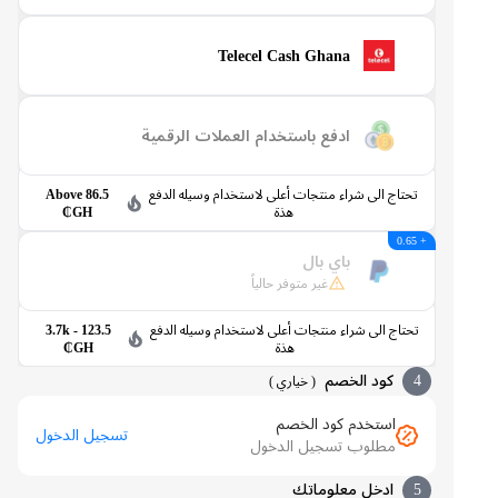
Telecel Cash Ghana
ادفع باستخدام العملات الرقمية
تحتاج الى شراء منتجات أعلى لاستخدام وسيله الدفع
Above 86.5
هذة
GH₵
+ 0.65
باي بال
غير متوفر حالياً
تحتاج الى شراء منتجات أعلى لاستخدام وسيله الدفع
123.5 - 3.7k
هذة
GH₵
4
كود الخصم
(
خياري
)
استخدم كود الخصم
تسجيل الدخول
مطلوب تسجيل الدخول
5
ادخل معلوماتك