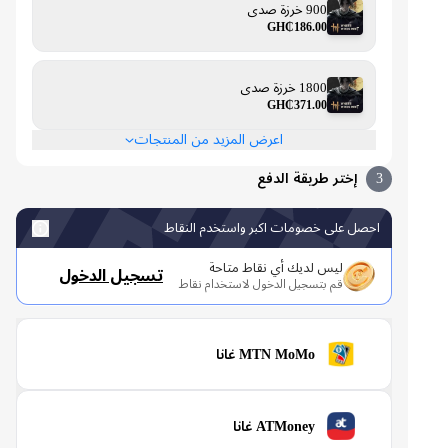
900 خرزة صدى
GH₵186.00
1800 خرزة صدى
GH₵371.00
اعرض المزيد من المنتجات
3
إختر طريقة الدفع
احصل على خصومات اكبر واستخدم النقاط
ليس لديك أي نقاط متاحة
تسجيل الدخول
قم بتسجيل الدخول لاستخدام نقاط
MTN MoMo غانا
ATMoney غانا