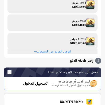
1964 جواهر
GH₵309.00
3928 جواهر
GH₵618.00
11785 جواهر
GH₵1,853.00
اعرض المزيد من المنتجات
إختر طريقة الدفع
صل على خصومات اكبر واستخدم النقاط
ليس لديك أي نقاط متاحة
تسجيل الدخول
قم بتسجيل الدخول لاستخدام نقاط
MTN MoMo غانا