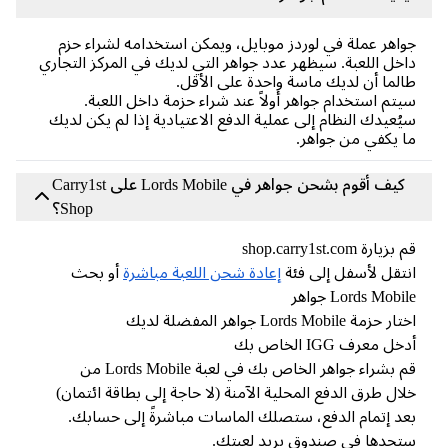
اهر عملة في لوردز موبايل، ويمكن استخدامه لشراء حزم
خل اللعبة. سيظهر عدد جواهر التي لديك في المركز التجاري
لما أن لديك ماسة واحدة على الأقل.
تم استخدام جواهر أولاً عند شراء حزمة داخل اللعبة.
ُعيدك النظام إلى عملية الدفع الاعتيادية إذا لم يكن لديك
 يكفي من جواهر.
كيف أقوم بشحن جواهر في Lords Mobile على Carry1st
Shop؟
زيارة shop.carry1st.com
تقل لأسفل إلى فئة
إعادة شحن اللعبة مباشرة
أو بحث
Lords Mobi جواهر
 حزمة Lords Mobile جواهر المفضلة لديك
ل معرف IGG الخاص بك
قم بشراء جواهر الخاص بك في لعبة Lords Mobile من
ال طرق الدفع المحلية الآمنة (لا حاجة إلى بطاقة ائتمان)
د إتمام الدفع، ستصلك الماسات مباشرةً إلى حسابك.
جدها في صندوق بريد لعبتك.