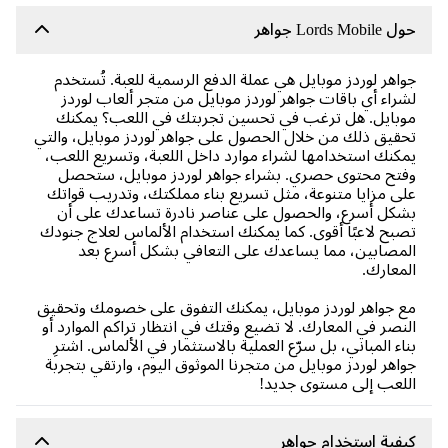
Lords Mobi جواهر
اهر لوردز موبايل هي عملة الدفع الرسمية للعبة. تُستخدم
راء أي باقات جواهر لوردز موبايل من متجر ألعاب لوردز
بايل. هل ترغب في تحسين تجربتك في اللعب؟ يمكنك
قيق ذلك من خلال الحصول على جواهر لوردز موبايل، والتي
كنك استخدامها لشراء موارد داخل اللعبة، وتسريع اللعب،
تح محتوى حصري. بشراء جواهر لوردز موبايل، ستحصل
ى مزايا متنوعة، مثل تسريع بناء مملكتك، وتدريب قواتك
كل أسرع، والحصول على عناصر نادرة تساعدك على أن
بح لاعبًا أقوى. كما يمكنك استخدام الألماس لعلاج جنودك
مصابين، مما يساعدك على التعافي بشكل أسرع بعد
معارك.
 جواهر لوردز موبايل، يمكنك التفوق على خصومك وتحقيق
نصر في المعارك. لا تضيع وقتك في انتظار تراكم الموارد أو
اء المباني، بل سرّع العملية بالاستثمار في الألماس. اشترِ
اهر لوردز موبايل من متجرنا الموثوق اليوم، وارتقي بتجربة
لعب إلى مستوى جديد!
فية استخدام جواهر