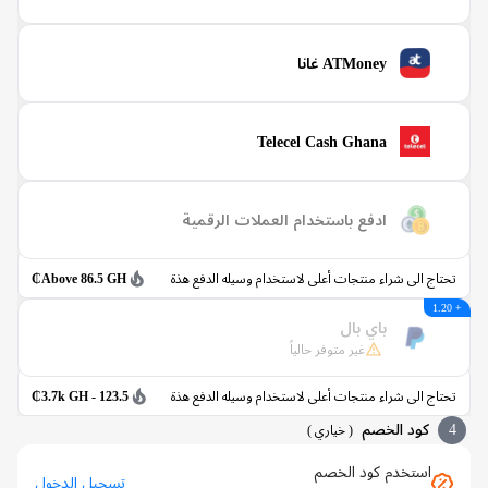
ATMoney غانا
Telecel Cash Ghana
ادفع باستخدام العملات الرقمية
اج الى شراء منتجات أعلى لاستخدام وسيله الدفع هذة
Above 86.5 GH₵
باي بال
غير متوفر حالياً
اج الى شراء منتجات أعلى لاستخدام وسيله الدفع هذة
123.5 - 3.7k GH₵
كود الخصم
(
خياري
)
استخدم كود الخصم
تسجيل الدخول