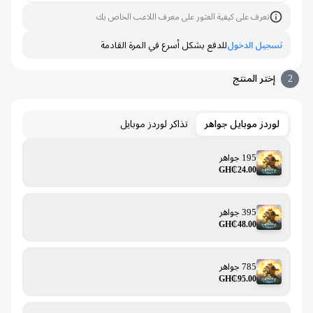
تعرف على كيفية العثور على معرف اللاعب الخاص بك
تسجيل الدخول
للدفع بشكل أسرع في المرة القادمة
إختر المنتج
لوردز موبايل جواهر
تذاكر لوردز موبايل
195 جواهر
GH₵24.00
395 جواهر
GH₵48.00
785 جواهر
GH₵95.00