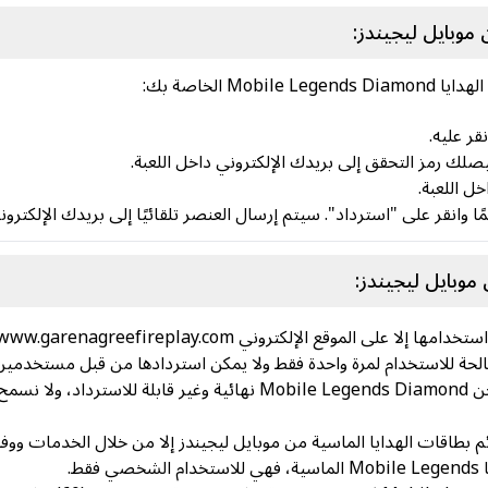
موبايل ليجيندز:
M الخاصة بك:
قر عليه.
صلك رمز التحقق إلى بريدك الإلكتروني داخل اللعبة.
ل اللعبة.
وبايل ليجيندز:
لى الموقع الإلكتروني www.garenagreefireplay.com
جميع المدفوعات الخاصة بقسائم بطاقة شحن Mobile Legends Diamond نهائية 
 بطاقات الهدايا الماسية من موبايل ليجيندز إلا من خلال الخدمات ووفقً
ط.