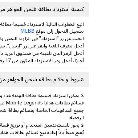
كيفية استرداد بطاقة شحن الجواهر من 
اتبع الخطوات التالية لاسترداد قسيمة بطاقة الهدايا obile Legends Diamond
تسجيل الدخول إلى موقع
MLBB
ابحث عن زر "استرداد" في الزاوية اليمنى وان
أدخل معرف اللعبة وانقر على زر "ارسل". سي
أدخل الرمز الذي تلقيته من صندوق البريد داخ
أخيرًا، أدخل رمز الاسترداد المكون من 17 رقمًا وانقر على "استرداد". سيتم إرسال العنصر تلقائيًا إلى بريدك الإلكتروني داخل اللعبة.
شروط وأحكام بطاقة شحن الجواهر من م
لا يمكن استرداد قسيمة بطاقة الهدية هذه واستخدامها إلا ع
قسائم بطاقات هدايا Mobile Legends صالحة للاستخدام لمرة واحدة فقط ولا يمكن استردادها من قبل مستخدمين متعددين.
الرقمية.
لا يجوز للمستخدمين استخدام أو توزيع قسائم
يُمنع منعاً باتاً إعادة بيع قسائم بطاقات هدايا Mobile Legends الماسية، فهي للاستخدام الشخصي فق