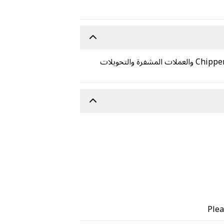
احصل على قسائم هدايا Mobile Legends Diamond من متجر Carry1st . نقبل طرق دفع آمنة، مثل PayPal و Chipper والعملات المشفرة والتحويلات
Plea