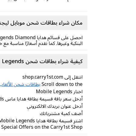
مكان شراء بطاقات شحن موبايل ليجندز
البنكية وغيرها. كما نقدم أسعارًا مناسبة 
كيفية شراء بطاقات شحن Mobile Legends من متجر Carry1st
انتقل إلى shop.carry1st.com
Scroll down to the
بطاقات شحن الألعاب
اختار Mobile Legends
أدخل سعر باقة قسيمة بطاقة هدايا ماس Mobile Legends التي ترغب بها
أدخل عنوان بريدك الالكتروني
أضف كمية مشترياتك
اشترِ قسيمة بطاقة هدايا Mobile Legends عبر طرق دفع آمنة (لا حاجة لبطاقة ائتمان)
 Special Offers on the Carry1st Shop