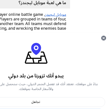
ما هي لعبة موبايل ليجندز؟
موبايل ليجندز
ayer online battle game
layers are grouped in teams of four,
 another team. All teams must defend
hting, and wrecking the enemies base.
كيفية لعب موبايل ليجندز
le Legends mobile game from either
ms. Within 8 minutes of the game (or
elpful and let you push for the team.
يبدو أنك تزورنا من بلد دولي
your heroes. To enhance your gaming
t vouchers online on Carry1st Shop.
بناءً على موقعك، نعتقد أنك قد تفضل المتجر الدولي، حيث ستحصل على
والأسعار الخاصة بموقعك.
ما هي جواهر موبايل ليجيندز ؟
تجاهل
جواهر Mobile Legends 