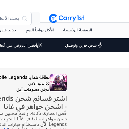
بحث الألعا
الصفحة الرئيسية
الأكثر رواجاً اليوم
جديد على arry1st
شحن فوري وتوصيل
أفضل العروض على ألعا
بطاقة هدايا Mobile Legends
الدفع الآمن
عرض معلومات أقل
اشترِ قس
- اشحن جواهر في غانا
خُض المعارك بأناقة، وافتح محتوى ممي
Legends الآن باستخدام خيارات ا