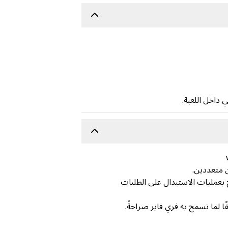
وغير قابلة للاسترداد، ولا نسمح بعمليات الاستبدال على الطلبات
ا لما تسمح به فري فاير صراحةً.