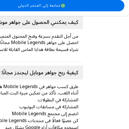
للاعب فتح أبطال مميزين يُحسّنون تجربة ال
متابعة إلى المتجر الدولي
كيف يمكنني الحصول على جواهر موباي
من أجل التقدم بسرعة وفتح المحتوى المتميز في Mobile Legends، يحتاج اللاعب إلى Mobile Legends جواهر والتي يمكن الحصول ع
احصل على جواهر Mobile Legends مجانًا أثناء اللعب
شراء قسيمة بطاقة هدايا الماس القابلة للاس
كيفية ربح جواهر موبايل ليجندز مجانًا:
طرق كسب جواهر في Mobile Legends هي كما يلي:
أثناء اللعب، تأكد من تمكين ميزة البث المبا
المشاركة في البطولات
المشاركة في مسابقات اليوتيوب
انضم إلى مجتمع Mobile Legends
كن عضوًا فعالًا في منتديات Mobile Legends
استخدم مكافآت آراء Google بشكل جيد