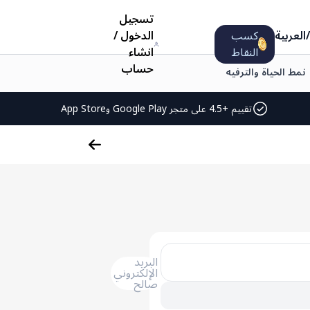
تسجيل
/
العربية
كسب
الدخول
/
النقاط
انشاء
حساب
نمط الحياة والترفيه
تقييم +4.5 على متجر Google Play وApp Store
البريد
الإلكتروني
صالح