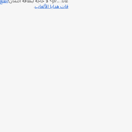
غانا. .../p> لا حاجة لبطاقة ائتمان!
اطلع
قات هدايا الألعاب
.