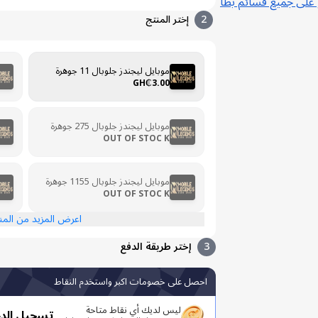
 على جميع قسائم بطا
2
إختر المنتج
موبايل ليجندز جلوبال 11 جوهرة
GH₵3.00
موبايل ليجندز جلوبال 275 جوهرة
OUT OF STOC K
موبايل ليجندز جلوبال 1155 جوهرة
OUT OF STOC K
اعرض المزيد من الم
3
إختر طريقة الدفع
احصل على خصومات اكبر واستخدم النقاط
ليس لديك أي نقاط متاحة
تسجيل الد