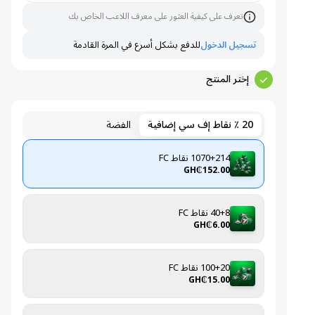
تعرف على كيفية العثور على معرف اللاعب الخاص بك
تسجيل الدخول
للدفع بشكل أسرع في المرة القادمة
إختر المنتج
20 ٪ نقاط إف سي إضافية
الفضة
1070+214 نقاط FC
GH₵152.00
40+8 نقاط FC
GH₵6.00
100+20 نقاط FC
GH₵15.00