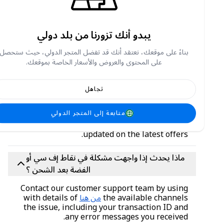
نقاط إف سي غير قابلة للتحويل بشكل عام بين
الحسابات. تأكَّد من إضافة الرصيد الصحيح إلى
الحساب.
يبدو أنك تزورنا من بلد دولي
هل هناك أي عروض ترويجية أو خصومات متاحة
بناءً على موقعك، نعتقد أنك قد تفضل المتجر الدولي، حيث ستحصل
لنقاط إف سي أو المشتريات الفضية على متجر
على المحتوى والعروض والأسعار الخاصة بموقعك.
كاري فيرست ؟
Yes, we frequently offer exciting discounts
تجاهل
and promotions. Keep an eye on our website,
register to get special offers via email, and
متابعة إلى المتجر الدولي
follow our social media accounts (
إنستجرام
,
في
سبوك
,
تيك توك
,
منصة إكس (تويتر سابقًا)
) to stay
updated on the latest offers.
ماذا يحدث إذا واجهت مشكلة في نقاط إف سي أو
الفضة بعد الشحن ؟
Contact our customer support team by using
the available channels
من هنا
with details of
the issue, including your transaction ID and
any error messages you received.