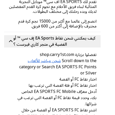
تقدم لك EA SPORTS اف سي™ موبايل التجربة
المثالية لبناء فريق الأحلام مع نجوم كرة القدم المفضلين
لديك وبدء رحلتك إلى مختلف البطولات.
انضم إلى عالمنا مع أكثر من 15000 نجم كرة قدم
محترف بالإضافة إلى أكثر من 600 فريق.
كيف يمكنني شحن نقاط EA Sports إف سي ™ أو
الفضية في متجر كاري فيرست ؟
تفضلوا بزيارة shop.carry1st.com
Scroll down to the
شحن مباشر للألعاب
category or Search EA SPORTS FC Points
or Silver
اختار نقاط FC أو الفضة
اختار نقاط FC أو فئة الفضة التي ترغب بها
أدخل معرّف EA SPORTS FC Mobile الخاص
بك، وحدد قيمة نقاط FC أو الفضة التي ترغب في
شرائها.
اشترِ نقاط EA SPORTS FC أو الفضة من خلال