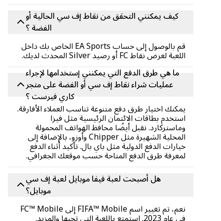
كيف يمكنني التحقق من نقاط إف سي الحالية أو
الفضة ؟
قم بالوصول إلى حساب EA Sports الخاص بك داخل
اللعبة لعرض نقاط FC أو رصيد Silver المحدث لديك.
ما هي طرق الدفع التي يمكنني إستخدامها لإجراء
عمليات شراء نقاط إف سي أو الفضة على متجر
كاري فيرست ؟
يمكنك اختيار طرق دفع متنوعة تناسب العملاء الأفارقة.
استخدم بطاقات الائتمان الرئيسية مثل فيزا
وماستركارد. نقبل أيضًا محافظ الهواتف المحمولة
المحلية الشهيرة مثل Chipper وأوزو، بالإضافة إلى
خيارات الدفع الدولية مثل باي بال. تأكيد أثناء الدفع
لمعرفة طرق الدفع المتاحة حسب موقعك الجغرافي.
هل أصبحت لعبة فيفا موبايل لعبة إف سي
موبايل؟
نعم، تم تغيير اسم FIFA™ Mobile إلى FC™ Mobile
في عام 2023. استمتع باللعبة التي تحبها والمزيد.