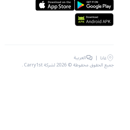
|
العربية
غانا
جميع الحقوق محفوظة © 2026 لشركة Carry1st .