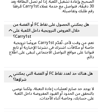
الصحيح وإعادة تشغيل اللعبة. إذا لم تصل البطاقة بعد
30 دقيقة، فتواصل مع خدمة عملاء Carry1st مُرفقًا
رقم طلبك وتفاصيله.
هل يمكنني الحصول على نقاط FC أو الفضة من
خلال العروض الترويجية داخل اللعبة على
Carry1st؟
نعم. من وقت لآخر، تُقدّم Carry1st عروضًا ترويجية
خاصة أو مكافآت. اشترك في نشرتنا الإخبارية أو تابع
قنواتنا على مواقع التواصل الاجتماعي لتبقى على اطلاع
دائم.
هل هناك حد لعدد نقاط FC أو الفضة التي يمكنني
شراؤها؟
لا يوجد حد صارم لعمليات إعادة التعبئة، ولكننا نوصي
بالتحقق من الحدود أو القيود المفروضة داخل اللعبة
على حسابك، وخاصة أثناء الأحداث.