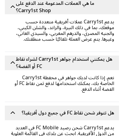
ما هي العملات المدعومة عند الدفع على
Carry1st Shop؟
يدعم Carry1st عملات أفريقية متعددة حسب
موقعك، بما في ذلك النيرة، والراند، والشلن الكيني،
والجنيه المصري، والدرهم المغربي، والسيدي الغاني،
وغيرها. يتم عرض العملة تلقائيًا حسب منطقتك.
هل يمكنني استخدام جواهر Carry1st لشراء نقاط
FC أو الفضة؟
نعم. إذا كانت لديك جواهر في محفظة Carry1st
الخاصة بك، يمكنك استخدامها لدفع ثمن نقاط FC أو
الفضة أثناء الدفع.
هل تتوفر شحن نقاط FC في جميع دول أفريقيا؟
يدعم Carry1st شحن رصيد FC Mobile في العديد
من الدول الأفريقية. ابحث عن بلدك في القائمة العلوية