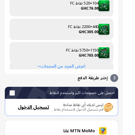
520+104 نقاط FC
GH₵76.00
2200+440 نقاط FC
GH₵305.00
5750+1150 نقاط FC
GH₵765.00
اعرض المزيد من المنتجات
3
إختر طريقة الدفع
احصل على خصومات اكبر واستخدم النقاط
ليس لديك أي نقاط متاحة
تسجيل الدخول
قم بتسجيل الدخول لاستخدام نقاط
MTN MoMo غانا