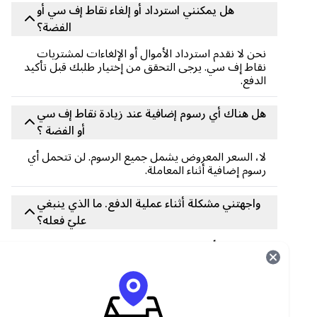
هل يمكنني استرداد أو إلغاء نقاط إف سي أو
الفضة؟
نحن لا نقدم استرداد الأموال أو الإلغاءات لمشتريات
نقاط إف سي. يرجى التحقق من إختيار طلبك قبل تأكيد
الدفع.
هل هناك أي رسوم إضافية عند زيادة نقاط إف سي
أو الفضة ؟
لا، السعر المعروض يشمل جميع الرسوم. لن تتحمل أي
رسوم إضافية أثناء المعاملة.
واجهتني مشكلة أثناء عملية الدفع. ما الذي ينبغي
عليّ فعله؟
إذا واجهت أي مشاكل، فاتصل بدعم العملاء على الفور
من خلال feedback@carry1st.com
هل يمكنني تحويل نقاط إف سي أو النقاط الفضية
بين الحسابات ؟