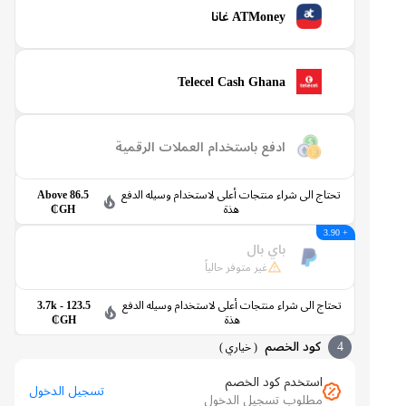
ATMoney غانا
Telecel Cash Ghana
ادفع باستخدام العملات الرقمية
تحتاج الى شراء منتجات أعلى لاستخدام وسيله الدفع
Above 86.5
هذة
GH₵
+ 3.90
باي بال
غير متوفر حالياً
تحتاج الى شراء منتجات أعلى لاستخدام وسيله الدفع
123.5 - 3.7k
هذة
GH₵
4
كود الخصم
(
خياري
)
استخدم كود الخصم
تسجيل الدخول
مطلوب تسجيل الدخول