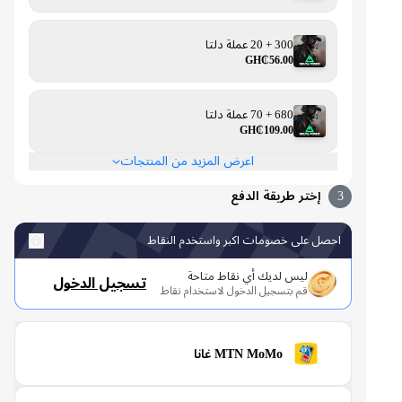
300 + 20 عملة دلتا
GH₵56.00
680 + 70 عملة دلتا
GH₵109.00
اعرض المزيد من المنتجات
3
إختر طريقة الدفع
احصل على خصومات اكبر واستخدم النقاط
ليس لديك أي نقاط متاحة
تسجيل الدخول
قم بتسجيل الدخول لاستخدام نقاط
MTN MoMo غانا