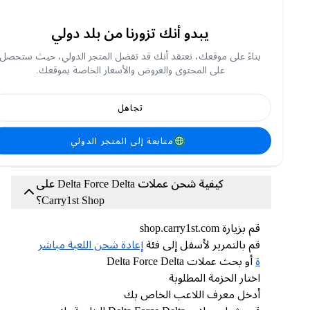
نبذة عن دلتا فورس
يبدو أنك تزورنا من بلد دولي
دلتا فورس هي لعبة إطلاق نار تكتيكية من منظور
بناءً على موقعك، نعتقد أنك قد تفضل المتجر الدولي، حيث ستحصل
الشخص الأول، تدور أحداثها في عام ١٩٨٨. في هذا
على المحتوى والعروض والأسعار الخاصة بموقعك.
الجزء الثاني من سلسلة دلتا فورس الكلاسيكية،
ستلعب دور عميل من القوات الخاصة يُرسل للتحقيق
في أنشطة غير قانونية لشركة هافك في قارة أسالا
تجاهل
الغامضة. في ساحة المعركة المليئة بالأزمات، استخدم
معدات ومهارات القتال، وتعاون عن كثب مع زملائك
في الفريق، وابتكر تكتيكات مرنة، وتحدى خصوم الذكاء
متابعة إلى المتجر الدولي
الاصطناعي الأقوياء، وأكمل مهامًا صعبة ومختلفة.
كيفية شحن عملات Delta Force Delta على
Carry1st Shop؟
قم بزيارة shop.carry1st.com
قم بالتمرير لأسفل إلى فئة
إعادة شحن اللعبة مباشر
ة
أو بحث عملات Delta Force Delta
اختار الحزمة المطلوبة
أدخل معرف اللاعب الخاص بك