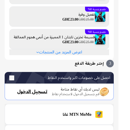
خصم بنسبة 8%
تفعيل وفرة
GH₵23.00
GH₵25.00
خصم بنسبة 8%
قسيمة تخزين تايتان 1 المميزة من أنمي هجوم العمالقة
GH₵23.00
GH₵25.00
اعرض المزيد من المنتجات
3
إختر طريقة الدفع
احصل على خصومات اكبر واستخدم النقاط
ليس لديك أي نقاط متاحة
تسجيل الدخول
قم بتسجيل الدخول لاستخدام نقاط
MTN MoMo غانا