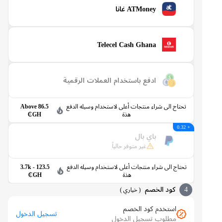
ATMoney غانا
Telecel Cash Ghana
ادفع باستخدام العملات الرقمية
تحتاج الى شراء منتجات أعلى لاستخدام وسيله الدفع
Above 86.5
هذة
GH₵
+ 0.32
باي بال
غير متوفر حالياً
تحتاج الى شراء منتجات أعلى لاستخدام وسيله الدفع
123.5 - 3.7k
هذة
GH₵
4
كود الخصم
(
خياري
)
استخدم كود الخصم
تسجيل الدخول
مطلوب تسجيل الدخول