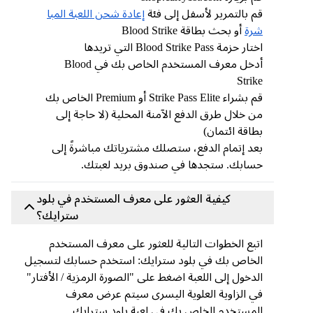
قم بالتمرير لأسفل إلى فئة
إعادة شحن اللعبة المبا
شرة
أو بحث بطاقة Blood Strike
اختار حزمة Blood Strike Pass التي تريدها
أدخل معرف المستخدم الخاص بك في Blood
Strike
قم بشراء Strike Pass Elite أو Premium الخاص بك
من خلال طرق الدفع الآمنة المحلية (لا حاجة إلى
بطاقة ائتمان)
بعد إتمام الدفع، ستصلك مشترياتك مباشرةً إلى
حسابك. ستجدها في صندوق بريد لعبتك.
كيفية العثور على معرف المستخدم في بلود
سترايك؟
اتبع الخطوات التالية للعثور على معرف المستخدم
الخاص بك في بلود سترايك: استخدم حسابك لتسجيل
الدخول إلى اللعبة اضغط على "الصورة الرمزية / الأفتار"
في الزاوية العلوية اليسرى سيتم عرض معرف
المستخدم الخاص بك في لعبة بلود سترايك