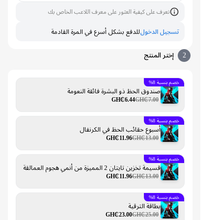
تعرف على كيفية العثور على معرف اللاعب الخاص بك
تسجيل الدخول
للدفع بشكل أسرع في المرة القادمة
2
إختر المنتج
خصم بنسبة 8%
صندوق الحظ ذو البشرة فائقة النعومة
GH₵6.44
GH₵7.00
خصم بنسبة 8%
أسبوع حقائب الحظ في الكرنفال
GH₵11.96
GH₵13.00
خصم بنسبة 8%
قسيمة تخزين تايتان 2 المميزة من أنمي هجوم العمالقة
GH₵11.96
GH₵13.00
خصم بنسبة 8%
بطاقة الترقية
GH₵23.00
GH₵25.00