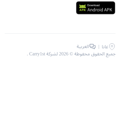
|
العربية
غانا
جميع الحقوق محفوظة © 2026 لشركة Carry1st .