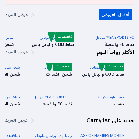
أفضل العروض
عرض المزيد
تخفيضات
EA SPORTS FC™ موبايل
كول أوف دوتي: موبايل
شحن مباشر
نقاط FC والفضة
نقاط COD والباتل باس
شحن الج
الأكثر رواجاً اليوم
عرض المزيد
تخفيضات
تخفيضات
كول أوف دوتي: موبايل
شدات ببجي موبايل
شحن مباشر للع
نقاط COD والباتل باس
شحن الشدات
شحن الجوا
ذهب بلود سترايك
EA SPORTS FC™ موبايل
جواهر موبايل 
ذهب
نقاط FC والفضة
شحن الجوا
جديد على Carry1st
عرض المزيد
AGE OF EMPIRES MOBILE
راجناروك أوريجين جلوبال
بطاقة هدايا كام