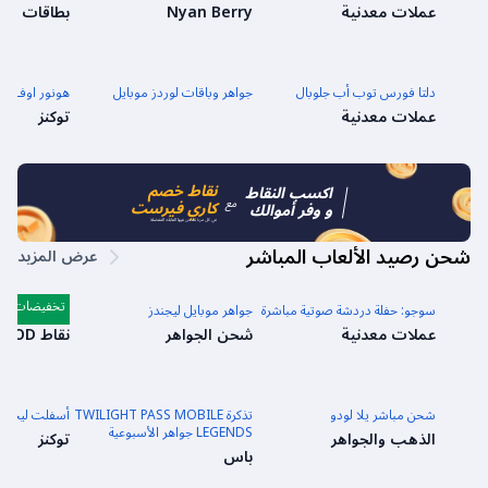
عملات معدنية
Nyan Berry
بطاقات ال
دلتا فورس توب أب جلوبال
جواهر وباقات لوردز موبايل
هونور اوف كين
عملات معدنية
توكنز
نقاط خصم
اكسب النقاط
مع
كاري فيرست
و وفر أموالك
في كل مرة تشحن فيها العابك المفضلة
شحن رصيد الألعاب المباشر
عرض المزيد
تخفيضات
سوجو: حفلة دردشة صوتية مباشرة
جواهر موبايل ليجندز
كول أوف دوتي
عملات معدنية
شحن الجواهر
نقاط COD والباتل باس
شحن مباشر يلا لودو
تذكرة TWILIGHT PASS MOBILE
أسفلت ليجند
LEGENDS جواهر الأسبوعية
الذهب والجواهر
توكنز
باس