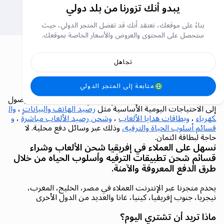
يبدو أنك تزورنا من بلد دولي
بطاقات الشحن
بطاقات الشحن
بناءً على موقعك، نعتقد أنك قد تفضل المتجر الدولي، حيث
ستحصل على المحتوى والعروض والأسعار الخاصة بموقعك.
تجاهل
كاري فيرست (Carry1st).. المتجر
الإلكتروني الرائد في إفريقيا
متابعة إلى المتجر الدولي
متجر Carry1st هو متجر إلكتروني أفريقي رائد يوفر سهولة الوصول
إلى الاحتياجات اليومية الأساسية مثل
رصيد الهاتف والبيانات
،
وال
كهرباء
،
وبطاقات هدايا الألعاب
،
وشحن رصيد الألعاب مباشرةً
،
و
قسائم أسلوب الحياة والترفيه،
وذلك عبر وسائل دفع محلية. لا
حاجة لبطاقة ائتمان.
نسهل على العملاء في إفريقيا شحن الألعاب وشراء
قسائم شحن تطبيقات الترفيه وأسلوب الحياه من خلال
طرق الدفع المعروفة والآمنة.
يخدم متجرنا عبر الإنترنت العملاء في مصر، الخليج، المغرب،
نيجريا، جنوب إفريقيا، كينيا، غانا والعديد من الدول الأخرى
ماذا تريد أن تشتري اليوم؟