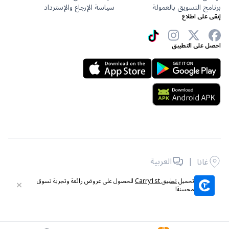
برنامج التسويق بالعمولة
سياسة الإرجاع والإسترداد
إبقى على اطلاع
احصل على التطبيق
|
العربية
غانا
جميع الحقوق محفوظة © 2026 لشركة Carry1st .
تحميل
تطبيق Carry1st
للحصول على عروض رائعة وتجربة تسوق
محسنة!