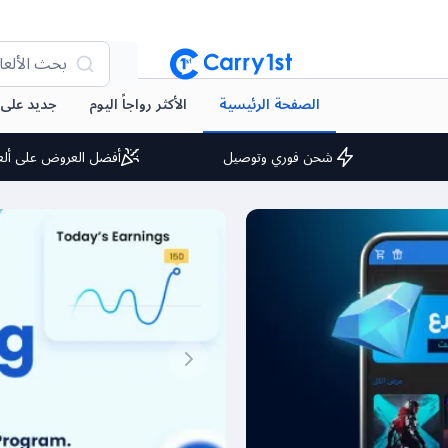
بحث الألعا
الصفحة الرئيسية
الأكثر رواجاً اليوم
جديد على arry1st
شحن فوري وتوصيل
أفضل العروض على ألع