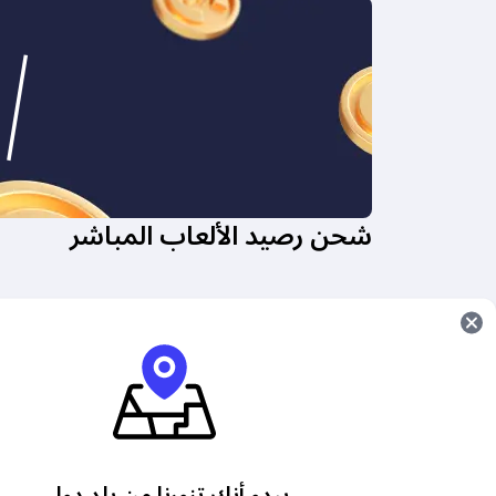
شحن رصيد الألعاب المباشر
سوجو: حفلة دردشة صوتية مباشرة
جواهر موب
عملات معدنية
شحن الج
شحن مباشر يلا لودو
تذك
LEGENDS جواهر الأس
الذهب والجواهر
يبدو أنك تزورنا من بلد دولي