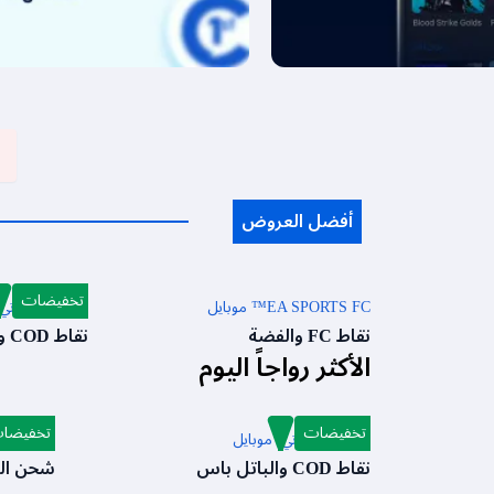
أفضل العروض
تخفيضات
EA SPORTS FC™ موبايل
كول أوف دوتي:
نقاط FC والفضة
نقاط COD والباتل باس
الأكثر رواجاً اليوم
تخفيضات
تخفيضا
كول أوف دوتي: موبايل
شدات ببج
نقاط COD والباتل باس
شحن ال