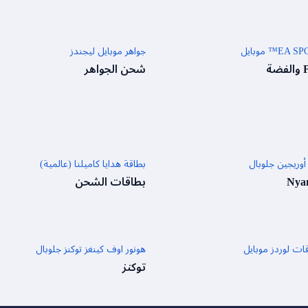
E™ موبايل
جواهر موبايل ليجندز
شحن الجواهر
أوريجين جلوبال
بطاقة هدايا كاميلنا (عالمية)
Nya
بطاقات الشحن
قات لوردز موبايل
هونور اوف كينغز توكنز جلوبال
توكنز