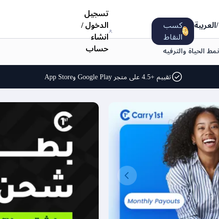
تسجيل
/
العربية
كسب
الدخول
/
النقاط
انشاء
حساب
نمط الحياة والترفيه
تقييم +4.5 على متجر Google Play وApp Store