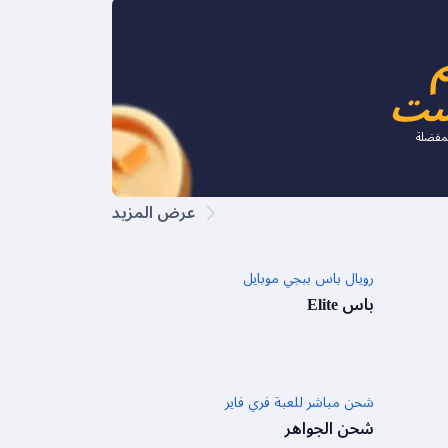
ست
لمفضلة
عرض المزيد
رويال باس ببجي موبايل
باس Elite
شحن مباشر للعبة فري فاير
شحن الجواهر