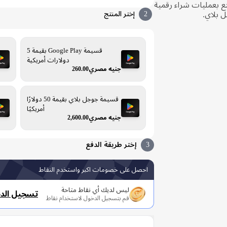
ع بعمليات شراء رقمية
 بلاي.
2
إختر المنتج
قسيمة Google Play بقيمة 5
دولارات أمريكية
جنيه مصري260.00
قسيمة جوجل بلاي بقيمة 50 دولارًا
أمريكيًا
جنيه مصري2,600.00
3
إختر طريقة الدفع
احصل على خصومات اكبر واستخدم النقاط
ليس لديك أي نقاط متاحة
تسجيل الد
قم بتسجيل الدخول لاستخدام نقاط