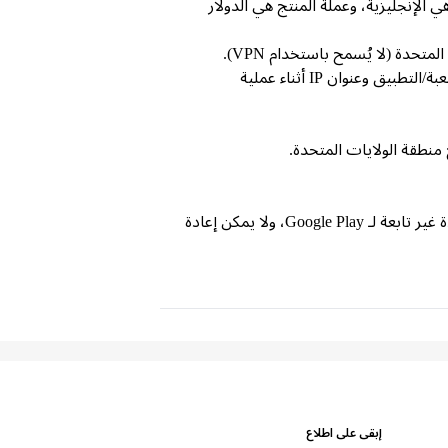
الإنجليزية، وعملة المنتج هي الدولار
بسبب قفل المنطقة والسياسة الصارمة، ستقوم جوجل بالكشف عن تسجيل الحساب وإعدادات الحساب وحساب اللعبة/التطبيق وعنوان IP أثناء عملية
نطقة الولايات المتحدة.
لا يمكن استبدال البطاقة نقداً أو ببطاقات أخرى، ولا يمكن إعادة شحنها أو استرداد قيمتها، ولا يمكن دمجها مع أرصدة غير تابعة لـ Google Play، ولا يمكن إعادة
إبقى على اطلاع