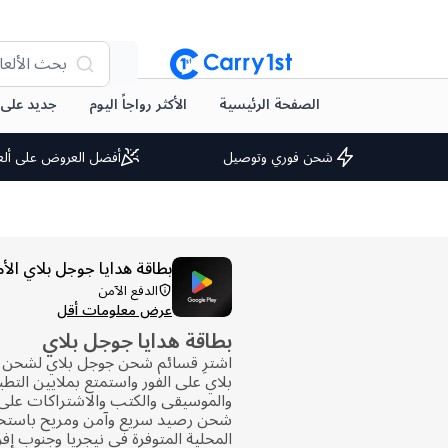
بحث الألعا
الصفحة الرئيسية
الأكثر رواجاً اليوم
جديد على arry1st
شحن فوري وتوصيل
أفضل العروض على ألع
بطاقة هدايا جوجل بلاي الأم
الدفع الآمن
عرض معلومات أقل
بطاقة هدايا جوجل بلاي
اشترِ قسائم شحن جوجل بلاي لشحن
بلاي على الفور واستمتع بملايين التطب
والموسيقى والكتب والاشتراكات على 
شحن رصيد سريع وآمن ومريح باستخد
المحلية المتوفرة في نيجريا وجنوب إفر