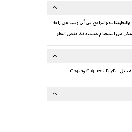
فلام والكتب الصوتية والألعاب والتطبيقات والبرامج في أي وقت من راحة
تى تتمكن من استخدام مشترياتك بغض النظر
يقدم متجر Carry1st أسعارًا مناسبة على قسائم بطاقات هدايا App Store وiTunes و Apple Music. نقبل طرق دفع آمنة مثل PayPal و Chipper وCrypto