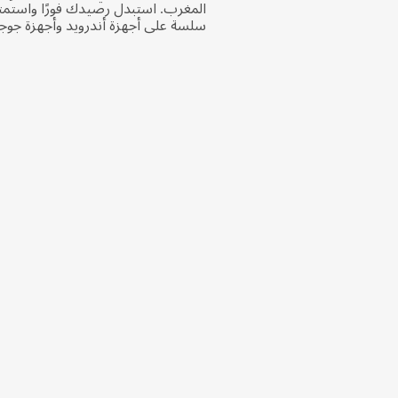
المغرب. استبدل رصيدك فورًا واستمت
سلسة على أجهزة أندرويد وأجهزة جوجل