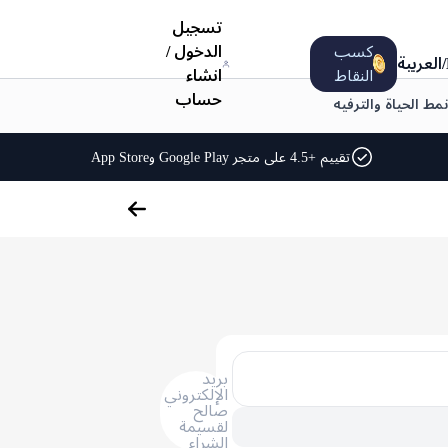
تسجيل
كسب
الدخول
/
/
العربية
النقاط
انشاء
حساب
نمط الحياة والترفيه
تقييم +4.5 على متجر Google Play وApp Store
بريد
الإلكتروني
صالح
لقسيمة
الشراء