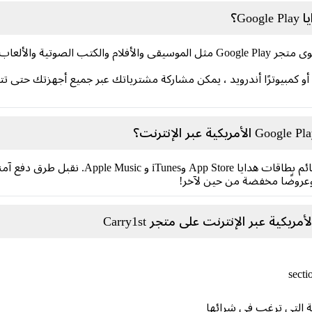
Go؟
تتيح لك بطاقة هدايا Google Play شراء محتوى متجر Google Play مثل الموسيقى والأ
حيًا أو كمبيوترًا أندرويد ، يمكن مشاركة مشترياتك عبر جميع أجهزتك ح
ا وعروضًا مخفضة من حين لآخر!
ية التي ترغب في شرائها