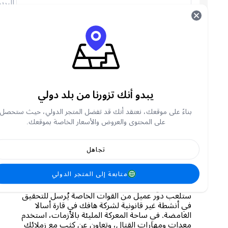
البريد
الإلكتروني
(+20)
رقم
الهاتف
سنرسل لك إيصالًا عبر البريد الإلكتروني، يرجى إدخال عنوان
بريدك الإلكتروني.
يبدو أنك تزورنا من بلد دولي
شحن رصيد دلتا فورس الشرق الأوسط وشمال أفريقيا
FAQ
بناءً على موقعك، نعتقد أنك قد تفضل المتجر الدولي، حيث ستحصل
على المحتوى والعروض والأسعار الخاصة بموقعك.
نبذة عن دلتا فورس
تجاهل
دلتا فورس هي لعبة إطلاق نار تكتيكية من منظور
متابعة إلى المتجر الدولي
الشخص الأول، تدور أحداثها في عام ١٩٨٨. في هذا
الجزء الثاني من سلسلة دلتا فورس الكلاسيكية،
ستلعب دور عميل من القوات الخاصة يُرسل للتحقيق
في أنشطة غير قانونية لشركة هافك في قارة أسالا
الغامضة. في ساحة المعركة المليئة بالأزمات، استخدم
معدات ومهارات القتال، وتعاون عن كثب مع زملائك