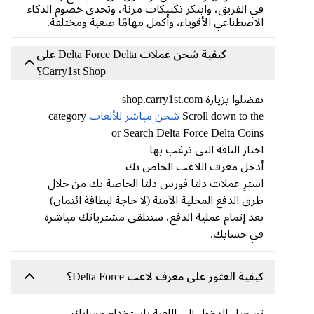
في الفريق، وابتكر تكتيكات مرنة، وتحدى خصوم الذكاء
الاصطناعي الأقوياء، وأكمل مهامًا صعبة ومختلفة.
كيفية شحن عملات Delta Force Delta على
Carry1st Shop؟
تفضلوا بزيارة shop.carry1st.com
Scroll down to the
شحن مباشر للألعاب
category
or Search Delta Force Delta Coins
اختار الباقة التي ترغب بها
أدخل معرف اللاعب الخاص بك
اشترِ عملات دلتا فورس دلتا الخاصة بك من خلال
طرق الدفع المحلية الآمنة (لا حاجة لبطاقة ائتمان)
بعد إتمام عملية الدفع، ستتلقى مشترياتك مباشرة
في حسابك.
كيفية العثور على معرف لاعب Delta Force؟
تسجيل الدخول إلى اللعبة باستخدام حسابك.