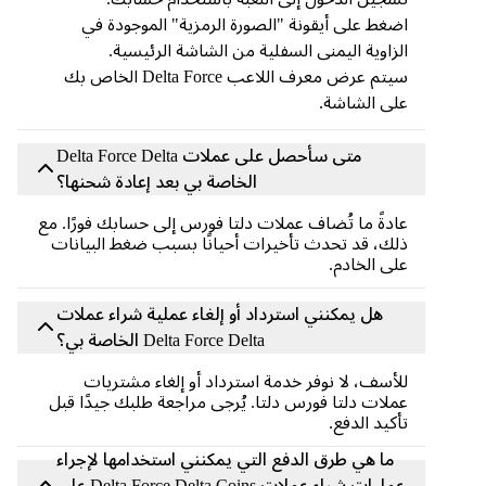
اضغط على أيقونة "الصورة الرمزية" الموجودة في
الزاوية اليمنى السفلية من الشاشة الرئيسية.
سيتم عرض معرف اللاعب Delta Force الخاص بك
على الشاشة.
متى سأحصل على عملات Delta Force Delta
الخاصة بي بعد إعادة شحنها؟
عادةً ما تُضاف عملات دلتا فورس إلى حسابك فورًا. مع
ذلك، قد تحدث تأخيرات أحيانًا بسبب ضغط البيانات
على الخادم.
هل يمكنني استرداد أو إلغاء عملية شراء عملات
Delta Force Delta الخاصة بي؟
للأسف، لا نوفر خدمة استرداد أو إلغاء مشتريات
عملات دلتا فورس دلتا. يُرجى مراجعة طلبك جيدًا قبل
تأكيد الدفع.
ما هي طرق الدفع التي يمكنني استخدامها لإجراء
عمليات شراء عملات Delta Force Delta Coins على