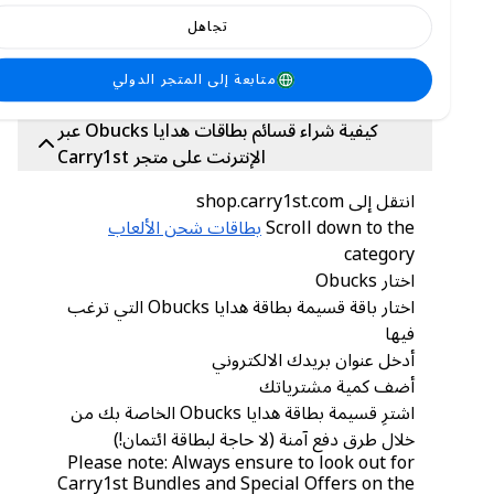
payment methods, like PayPal, Chipper,
تجاهل
Crypto, bank transfers, and more. We also
offer affordable rates with discounted prices
and offers from time to time!
متابعة إلى المتجر الدولي
كيفية شراء قسائم بطاقات هدايا Obucks عبر
الإنترنت على متجر Carry1st
انتقل إلى shop.carry1st.com
Scroll down to the
بطاقات شحن الألعاب
category
اختار Obucks
اختار باقة قسيمة بطاقة هدايا Obucks التي ترغب
فيها
أدخل عنوان بريدك الالكتروني
أضف كمية مشترياتك
اشترِ قسيمة بطاقة هدايا Obucks الخاصة بك من
خلال طرق دفع آمنة (لا حاجة لبطاقة ائتمان!)
Please note: Always ensure to look out for
Carry1st Bundles and Special Offers on the