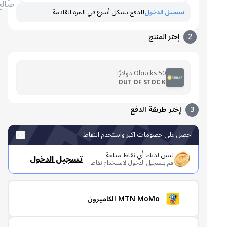
صالح
تسجيل الدخول
للدفع بشكل أسرع في المرة القادمة
2
إختر المنتج
Obucks 50 دولارًا
OUT OF STOC K
3
إختر طريقة الدفع
احصل على خصومات اكبر واستخدم النقاط
ليس لديك أي نقاط متاحة
تسجيل الدخول
قم بتسجيل الدخول لاستخدام نقاط
MTN MoMo الكاميرون