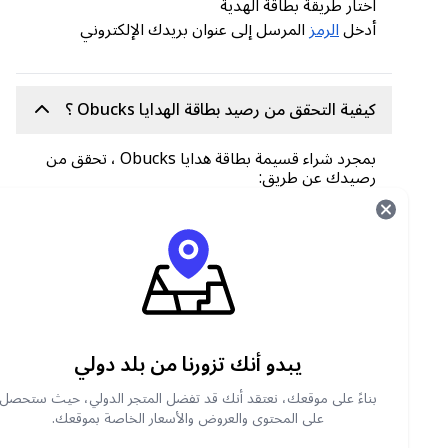
اختار طريقة بطاقة الهدية
أدخل
الرمز
المرسل إلى عنوان بريدك الإلكتروني
كيفية التحقق من رصيد بطاقة الهدايا Obucks ؟
بمجرد شراء قسيمة بطاقة هدايا Obucks ، تحقق من
رصيدك عن طريق:
الذهاب إلى
https://www.openbucks.com/balance
أدخل الرمز المكون من 16 رقمًا ورقم التعريف
الشخصي المكون من 4 أرقام
انقر للتحقق من الرصيد
يبدو أنك تزورنا من بلد دولي
أين يمكنك شراء قسائم بطاقات هدايا Obucks
عبر الإنترنت؟
بناءً على موقعك، نعتقد أنك قد تفضل المتجر الدولي، حيث ستحصل
على المحتوى والعروض والأسعار الخاصة بموقعك.
Grab your Obucks gift card Vouchers from the
متجر كاري فيرست شوب
. We accept secure