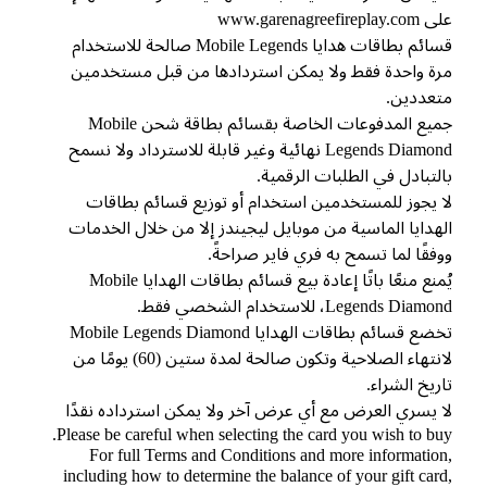
www.garenagreefireplay
قسائم بطاقات هدايا Mobile Legends صالحة للاستخدام
ة واحدة فقط ولا يمكن استردادها من قبل مستخدمين
عددين.
جميع المدفوعات الخاصة بقسائم بطاقة شحن Mobile
Legends Diamond نهائية وغير قابلة للاسترداد ولا نسمح
لتبادل في الطلبات الرقمية.
 يجوز للمستخدمين استخدام أو توزيع قسائم بطاقات
هدايا الماسية من موبايل ليجيندز إلا من خلال الخدمات
فقًا لما تسمح به فري فاير صراحةً.
يُمنع منعًا باتًا إعادة بيع قسائم بطاقات الهدايا Mobile
Legends Diam، للاستخدام الشخصي فقط.
تخضع قسائم بطاقات الهدايا Mobile Legends Diamond
لانتهاء الصلاحية وتكون صالحة لمدة ستين (60) يومًا من
ريخ الشراء.
 يسري العرض مع أي عرض آخر ولا يمكن استرداده نقدًا
Please be careful when selecting the card you wish to bu
For full Terms and Conditions and more informatio
including how to determine the balance of your gift car