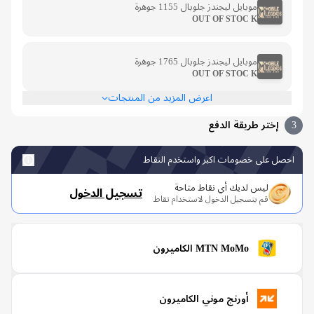
موبايل ليجندز جلوبال 1155 جوهرة
OUT OF STOC K
موبايل ليجندز جلوبال 1765 جوهرة
OUT OF STOC K
اعرض المزيد من المنتجات
إختر طريقة الدفع
صل على خصومات اكبر واستخدم النقاط
ليس لديك أي نقاط متاحة
تسجيل الدخول
قم بتسجيل الدخول لاستخدام نقاط
MTN MoMo الكاميرون
أورنج موني الكاميرون