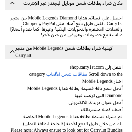
ان شراء بطاقات شحن موبايل ليجندز عبر الإنترنت
احصل على قسائم هدايا Mobile Legends Diamond من متجر
Carry1st . نقبل طرق دفع آمنة، مثل PayPal و Chipper
لعملات المشفرة والتحويلات البنكية وغيرها. كما نقدم أسعارًا
اسبة مع خصومات وعروض من حين لآخر!
كيفية شراء بطاقات شحن Mobile Legends من متجر
Carry1st
ل إلى shop.carry1st.com
Scroll down to t
بطاقات شحن الألعاب
category
 Mobile Legends
أدخل سعر باقة قسيمة بطاقة هدايا Mobile Legends
Diam التي ترغب فيها
خل عنوان بريدك الالكتروني
ضف كمية مشترياتك
قم بشراء قسيمة بطاقة هدايا Mobile Legends الخاصة
 من خلال طرق الدفع الآمنة (لا حاجة لبطاقة ائتمان)
Please note: Always ensure to look out for Carry1st Bundl