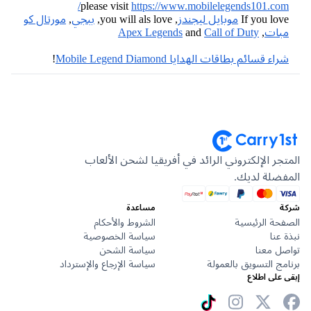
please visit
https://www.mobilelegends101.co
If you lo
موبايل ليجندز
, you will als love,
ببجي
,
مورتال كو
بات
,
Call of Duty
and
Apex Legends
ء قسائم بطاقات الهدايا Mobile Legend Diamond
!
جر الإلكتروني الرائد في أفريقيا لشحن الألعاب
ضلة لديك.
مساعدة
حة الرئيسية
الشروط والأحكام
عنا
سياسة الخصوصية
ل معنا
سياسة الشحن
ج التسويق بالعمولة
سياسة الإرجاع والإسترداد
على اطلاع