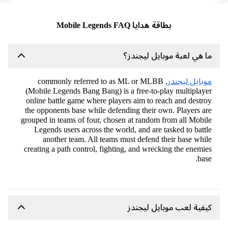
بطاقة هدايا Mobile Legends FAQ
 هي لعبة موبايل ليجندز؟
بايل ليجندز
, commonly referred to as ML or MLBB
(Mobile Legends Bang Bang) is a free-to-play multiplay
online battle game where players aim to reach and destr
the opponents base while defending their own. Players a
grouped in teams of four, chosen at random from all Mobi
Legends users across the world, and are tasked to batt
another team. All teams must defend their base whi
creating a path control, fighting, and wrecking the enemi
bas
فية لعب موبايل ليجندز