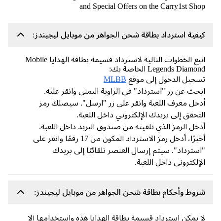
and Special Offers on the Carry1st Sh
فية استرداد بطاقة شحن الجواهر من موبايل ليجيندز:
اتبع الخطوات التالية لاسترداد قسيمة بطاقة الهدايا Mobile
Legends Diamo الخاصة بك:
جيل الدخول إلى موقع
MLBB
حث عن زر "استرداد" في الزاوية اليمنى وانقر عليه.
خل معرف اللعبة وانقر على زر "ارسل". سيصلك رمز
تحقق إلى بريدك الإلكتروني داخل اللعبة.
خل الرمز الذي تلقيته من صندوق البريد داخل اللعبة.
أخيرًا، أدخل رمز الاسترداد المكون من 17 رقمًا وانقر على
سترداد". سيتم إرسال العنصر تلقائيًا إلى بريدك
إلكتروني داخل اللعبة.
وط وأحكام بطاقة شحن الجواهر من موبايل ليجيندز:
 يمكن استرداد قسيمة بطاقة الهدايا هذه واستخدامها إلا