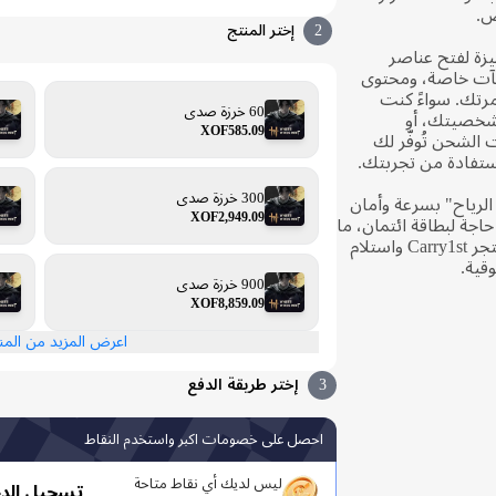
ص.
2
إختر المنتج
ميزة لفتح عناصر
آت خاصة، ومحتوى
مرتك. سواءً كنت
60 خرزة صدى
 شخصيتك، أو
XOF585.09
الشحن تُوفّر لك
ستفادة من تجربتك.
300 خرزة صدى
رياح" بسرعة وأمان
XOF2,949.09
اجة لبطاقة ائتمان، ما
عليك سوى إتمام عملية الشراء على متجر Carry1st واستلام
قية.
900 خرزة صدى
XOF8,859.09
اعرض المزيد من الم
3
إختر طريقة الدفع
احصل على خصومات اكبر واستخدم النقاط
ليس لديك أي نقاط متاحة
تسجيل الد