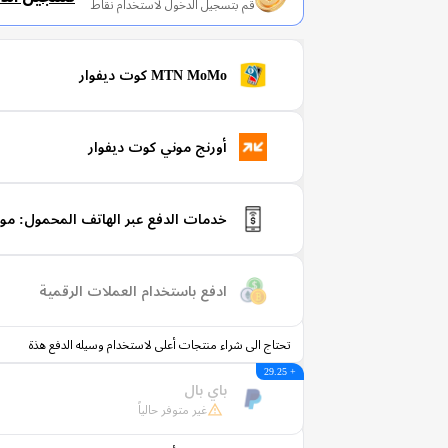
قم بتسجيل الدخول لاستخدام نقاط
MTN MoMo كوت ديفوار
أورنج موني كوت ديفوار
خدمات الدفع عبر الهاتف المحمول: م
ادفع باستخدام العملات الرقمية
تحتاج الى شراء منتجات أعلى لاستخدام وسيله الدفع هذة
+ 29.25
باي بال
غير متوفر حالياً