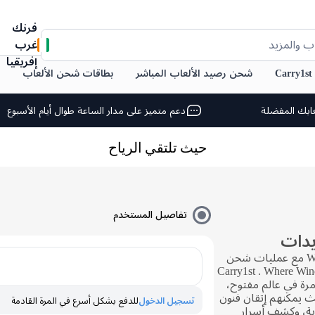
فرنك
غرب
ب والمزيد
إفريقيا
C
شحن رصيد الألعاب المباشر
بطاقات شحن الألعاب
ابك المفضلة
دعم متميز على مدار الساعة طوال أيام الأسبوع
حيث تلتقي الرياح
تفاصيل المستخدم
يدات
عزز رحلتك في لعبة Where Winds Meet مع عمليات شحن
نة من متجر Carry1st . Where Winds Meet
رة في عالم مفتوح،
ث يمكنهم إتقان فنون
تسجيل الدخول
للدفع بشكل أسرع في المرة القادمة
بة، وكشف أسرار