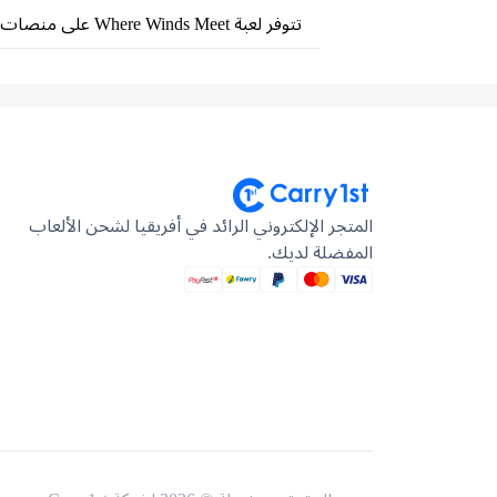
تتوفر لعبة Where Winds Meet على منصات الكمبيوتر الشخصي والهواتف المحمولة المدعومة، وذلك رهناً بتوفرها في المناطق المختلفة وإصدارات الناشرين.
المتجر الإلكتروني الرائد في أفريقيا لشحن الألعاب
المفضلة لديك.