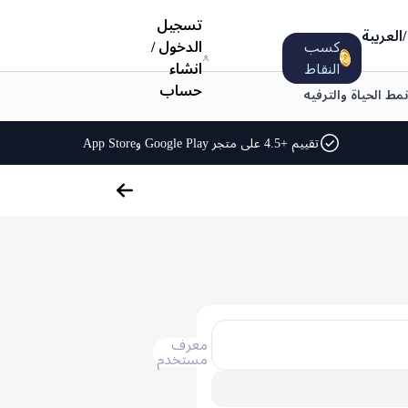
تسجيل
/
العربية
كسب
الدخول
/
النقاط
انشاء
حساب
نمط الحياة والترفيه
تقييم +4.5 على متجر Google Play وApp Store
معرف
مستخدم