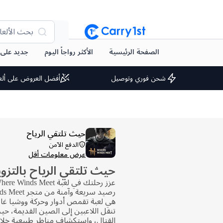
بحث الألعا
الصفحة الرئيسية
الأكثر رواجاً اليوم
جديد على arry1st
شحن فوري وتوصيل
أفضل العروض على ألع
حيث تلتقي الرياح
الدفع الآمن
عرض معلومات أقل
حيث تلتقي الرياح بالتزو
رصيد سريعة وآم
هي لعبة تقمص أدوار وحركة ووشيا غام
تنقل اللاعبين إلى الصين القديمة، حي
القتال، واستكشاف مناظر طبيعية خلا