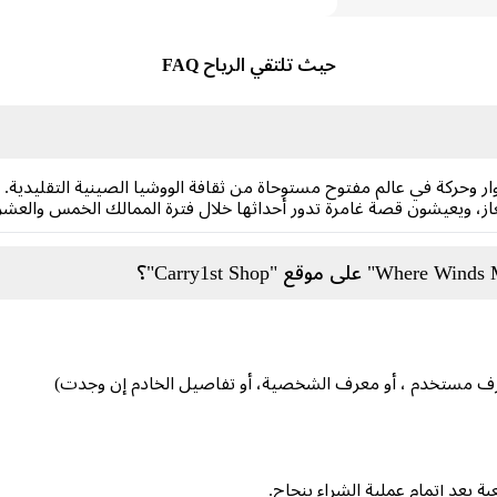
حيث تلتقي الرياح FAQ
 هي لعبة تقمص أدوار وحركة في عالم مفتوح مستوحاة من ثقافة الووشيا الصينية التقل
غاز، ويعيشون قصة غامرة تدور أحداثها خلال فترة الممالك الخمس والعشر
ف مستخدم ، أو معرف الشخصية، أو تفاصيل الخادم إن وجدت)
 بعد إتمام عملية الشراء بنجاح.