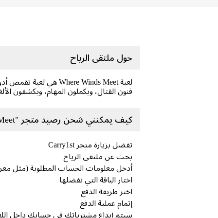
حول ملتقى الرياح
لعبة Where Winds Meet
فنون القتال، ويكملون المهام، ويكشفون الأل
كيف يمكنني شحن رصيد متجر "Where Winds Meet" على موقع "Carry1st Shop"؟
تفضل بزيارة متجر Carry1st
بحث عن ملتقى الرياح
أدخل معلومات الحساب المطلوبة (مثل معر
اختار الباقة التي تفضلها
اختر طريقة الدفع
إتمام عملية الدفع
سيتم إيداع مشترياتك في حسابك داخل اللعبة