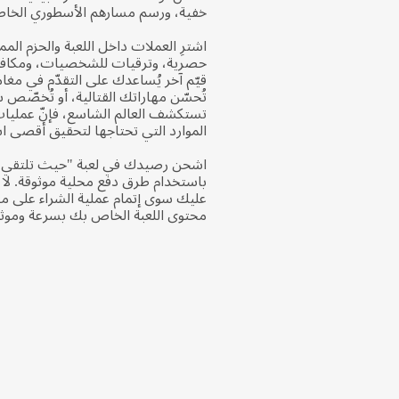
خفية، ورسم مسارهم الأسطوري الخا
اشترِ العملات داخل اللعبة والحزم الم
حصرية، وترقيات للشخصيات، ومكاف
قيّم آخر يُساعدك على التقدّم في مغا
تُحسّن مهاراتك القتالية، أو تُخصّص
تستكشف العالم الشاسع، فإنّ عمليات 
الموارد التي تحتاجها لتحقيق أقصى ا
اشحن رصيدك في لعبة "حيث تلتقي ال
باستخدام طرق دفع محلية موثوقة. لا ح
محتوى اللعبة الخاص بك بسرعة وموثو