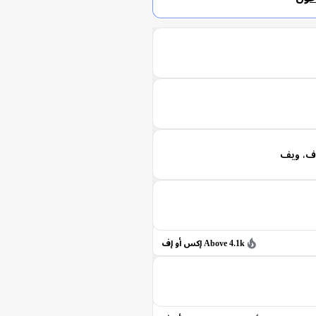
وف، ويف
Above 4.1k إكس أو إف