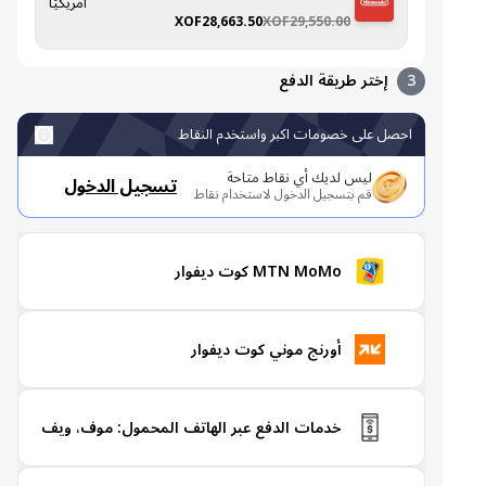
أمريكيًا
XOF28,663.50
XOF29,550.00
3
إختر طريقة الدفع
احصل على خصومات اكبر واستخدم النقاط
ليس لديك أي نقاط متاحة
تسجيل الدخول
قم بتسجيل الدخول لاستخدام نقاط
MTN MoMo كوت ديفوار
أورنج موني كوت ديفوار
خدمات الدفع عبر الهاتف المحمول: موف، ويف