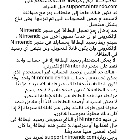
الخصوصية. يرجى مراجعة اتفاقية مستخدم على
support.nintendo.com قبل الشراء.
قد تكون هناك حاجة إلى ملحقات وبرامج متوافقة
لاستخدام بعض المحتويات التي تم تنزيلها، وهي تباع
بشكل منفصل.
عند إدخال رمز تفعيل البطاقة في متجر Nintendo
الإلكتروني أو أي خدمة تسوق أخرى من Nintendo ،
سيتم ربط رصيد البطاقة بحسابك في متجر Nintendo
الإلكتروني ولن يكون قابلاً للتحويل. ولن يتبقى أي رصيد
في البطاقة.
· لا يمكن استخدام رصيد البطاقة إلا في حساب واحد
فقط على متجر Nintendo الإلكتروني.
- هناك حد أقصى لرصيد الحساب غير المستخدم الذي
يمكن تخزينه في حساب Nintendo eShop واحد، وقد
تكون البطاقة، نتيجة لذلك، غير قابلة للاسترداد مؤقتًا.
رصيد البطاقة لا تنتهي صلاحيته، ولا توجد رسوم
مرتبطة بها. هذه البطاقة غير قابلة لإعادة الشحن.
لا يمكن استرداد أرصدة البطاقات نقدًا أو مقابل قيمة
مخزنة لدى طرف ثالث، وهي غير قابلة للاسترداد إلا إذا
كان ذلك مطلوبًا بموجب القانون.
لن تقوم Nintendo أو البائع بتعويض رصيد البطاقة في
حال فقدانها أو سرقتها. لا تشترِ هذه البطاقة إذا كان
الجزء الفضي منها مخدوشًا.
يرجى زيارة support.nintendo.com لمزيد من