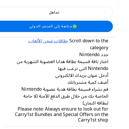
and offers from time to time!
تجاهل
كيفية شراء قسائم بطاقات هدايا عضوية
Nintendo من متجر Carry1st
متابعة إلى المتجر الدولي
انتقل إلى shop.carry1st.com
Scroll down to the
بطاقات شحن الألعاب
category
حدد Nintendo
اختار باقة قسيمة بطاقة هدايا العضوية الشهرية من
Nintendo التي ترغب فيها
أدخل عنوان بريدك الالكتروني
أضف كمية مشترياتك
قم بشراء قسيمة بطاقة هدية عضوية Nintendo
الخاصة بك من خلال طرق الدفع الآمنة (لا حاجة
لبطاقة ائتمان)
Please note: Always ensure to look out for
Carry1st Bundles and Special Offers on the
Carry1st shop