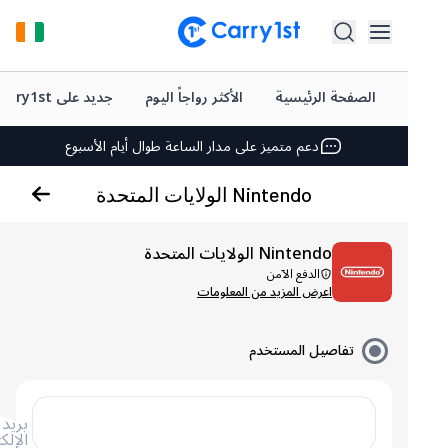
شحن فوري وتوصيل
أفضل العروض على ألعابك المفضلة
الصفحة الرئيسية
الأكثر رواجاً اليوم
جديد على Carry1st
دعم متميز على مدار الساعة طوال أيام الأسبوع
تقييم +4.5 على متجر Google Play وApp Store
Nintendo الولايات المتحدة
شحن فوري وتوصيل
Nintendo الولايات المتحدة
أفضل العروض على ألعابك المفضلة
الدفع الآمن
اعرض المزيد من المعلومات
دعم متميز على مدار الساعة طوال أيام الأسبوع
تقييم +4.5 على متجر Google Play وApp Store
تفاصيل المستخدم
بريد
الإلكتروني