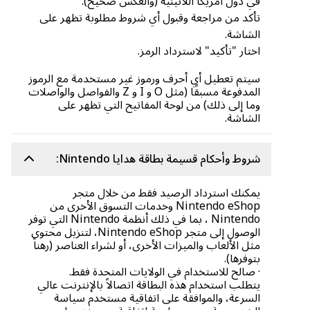
في دول أمريكا اللاتينية (والعكس صحيح).
تأكد من مراجعة وقبول أي شروط مطلوبة تظهر على
الشاشة.
اختار "تأكيد" لاسترداد الرمز.
سيتم تعطيل أي أحرف ورموز غير مستخدمة مع الرموز
المدفوعة مسبقًا (مثل O و I و Z والفواصل والواصلات
وما إلى ذلك) من لوحة المفاتيح التي تظهر على
الشاشة.
شروط وأحكام قسيمة بطاقة هدايا Nintendo:
يمكنك استرداد الرصيد فقط من خلال متجر
Nintendo eShop وخدمات التسوق الأخرى من
Nintendo ، بما في ذلك أنظمة Nintendo التي توفر
الوصول إلى متجر Nintendo eShop، لتنزيل محتوى
مثل الألعاب والميزات الأخرى، أو لشراء العناصر (رهناً
بتوفرها).
· صالح للاستخدام في الولايات المتحدة فقط.
يتطلب استخدام هذه البطاقة اتصالاً بالإنترنت عالي
السرعة، والموافقة على اتفاقية مستخدم سياسة