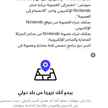
سويتش - انضم إلى العضوية بزيارة متجر
Nintendo الإلكتروني واختر "الانضمام إلى
العضوية".
يمكنك شراء العضوية من موقع Nintendo
الإلكتروني
يمكنك شراء عضوية Nintendo من متاجر التجزئة
المختارة والمتاجر الإلكترونية.
اشترِ حزم برامج تتضمن لعبة مختارة وعضوية في
جهاز Nintendo سويتش
أين يمكن شراء قسائم بطاقات هدايا عضوية
Nintendo عبر الإنترنت
Do not miss out on amazing gaming products
and services— grab your Nintendo gift cards
from the
متجر Carry1st .
We accept secure
يبدو أنك تزورنا من بلد دولي
payment methods, like PayPal, Chipper,
Crypto, bank transfers, and more. We also
بناءً على موقعك، نعتقد أنك قد تفضل المتجر الدولي، حيث ستحصل
offer affordable rates with discounted prices
على المحتوى والعروض والأسعار الخاصة بموقعك.