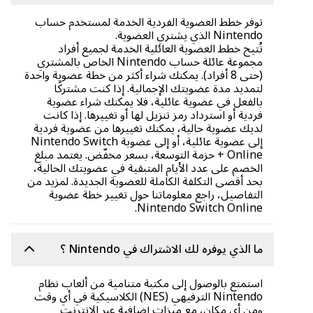
توفر خطط العضوية الفردية الخدمة لمستخدم حساب
Nintendo الذي يشتري العضوية.
تُتيح خطط العضوية العائلية الخدمة لجميع أفراد
مجموعة عائلة حساب Nintendo الخاص بالمشتري
(حتى 8 أفراد). يمكنك شراء أكثر من خطة عضوية واحدة
لتمديد مدة عضويتك الإجمالية. إذا كنت مشتركًا
بالفعل في عضوية عائلية، فلا يمكنك شراء عضوية
فردية أو استرداد رمز تنزيل لها أو تغييرها. إذا كانت
لديك عضوية حالية، يمكنك تغييرها من عضوية فردية
إلى عضوية عائلية، أو إلى عضوية Nintendo Switch
Online + حزمة التوسعة، بسعر مخفّض. يعتمد مبلغ
الخصم على عدد الأيام المتبقية في عضويتك الحالية،
بحد أقصى التكلفة الكاملة للعضوية الجديدة. لمزيد من
التفاصيل، راجع معلوماتنا حول تغيير خطة عضوية
Nintendo Switch Online.
ما الذي يوفره لك الاشتراك في Nintendo ؟
استمتع بالوصول إلى مكتبة متنامية من ألعاب نظام
Nintendo الترفيهي (NES) الكلاسيكية في أي وقت
ومن أي مكان، مع ميزات إضافية عبر الإنترنت