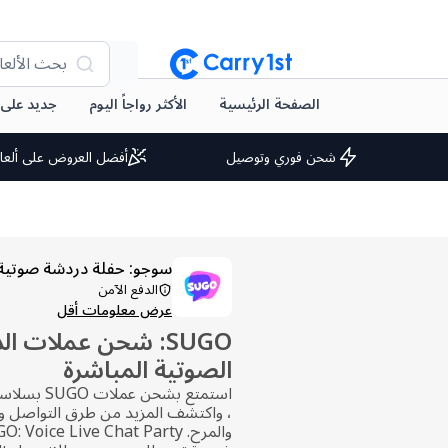
بحث الألعا
الصفحة الرئيسية
الأكثر رواجاً اليوم
جديد على arry1st
شحن فوري وتوصيل
أفضل العروض على ألعا
سوجو: حفلة دردشة صوتية 
الدفع الآمن
عرض معلومات أقل
SUGO: شحن عملات ا
الصوتية المباشرة
، واكتشف المزيد من طرق التواصل وا