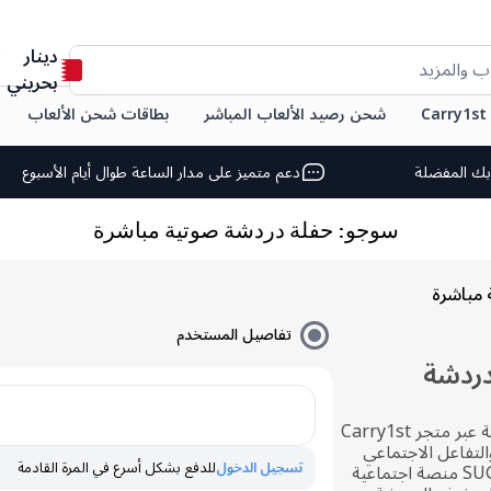
دينار
ب والمزيد
بحريني
C
شحن رصيد الألعاب المباشر
بطاقات شحن الألعاب
بك المفضلة
دعم متميز على مدار الساعة طوال أيام الأسبوع
سوجو: حفلة دردشة صوتية مباشرة
مباشرة
تفاصيل المستخدم
لدردشة
استمتع بشحن عملات SUGO بسلاسة عبر متجر Carry1st
لتفاعل الاجتماعي
تسجيل الدخول
للدفع بشكل أسرع في المرة القادمة
والمرح. SUGO: Voice Live Chat Party منصة اجتماعية