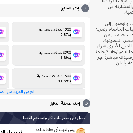
لى غرف الدردشة
والمشاركة في
2
إختر المنتج
ضية.
ال الهدايا، والوصول إلى
يات الخاصة، وتعزيز
1200 عملات معدنية
ن مستخدمين من
بد0.37
 مصر، السعودية،
 الدول الأخرى شراء
ع محلية موثوقة. لا حاجة
6250 عملات معدنية
صيدك مباشرةً عبر
بد1.89
37500 عملات معدنية
بد11.39
اعرض المزيد من الم
3
إختر طريقة الدفع
احصل على خصومات اكبر واستخدم النقاط
ليس لديك أي نقاط متاحة
تسجيل الد