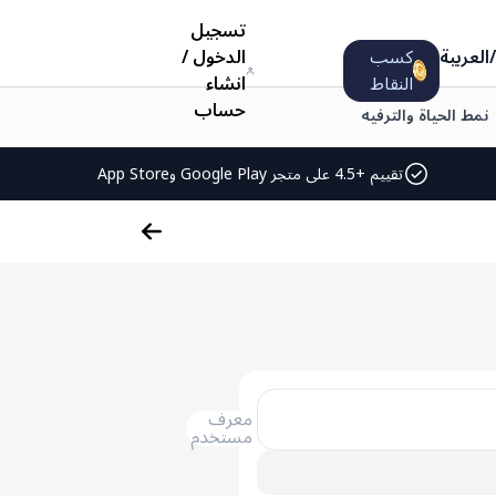
تسجيل
/
العربية
كسب
الدخول
/
النقاط
انشاء
حساب
نمط الحياة والترفيه
تقييم +4.5 على متجر Google Play وApp Store
معرف
مستخدم