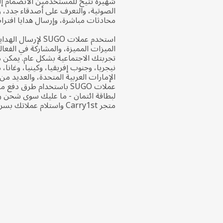
شهيرة تتيح للمستخدمين الانضمام إ
الصوتية، والتعرف على أصدقاء جدد، 
محادثات مباشرة، وإرسال هدايا افترا
استخدم عملات SUGO لإرس
الميزات المميزة، والمشاركة في الفعال
تجربتك الاجتماعية بشكل عام. يمك
نيجريا، وجنوب إفريقيا، وكينيا، وغانا،
الإمارات العربية المتحدة، والعديد من
عملات SUGO باستخدام طرق دف
لبطاقة ائتمان - ما عليك سوى شحن ر
متجر Carry1st واستلام عملاتك بسرعة وأمان.