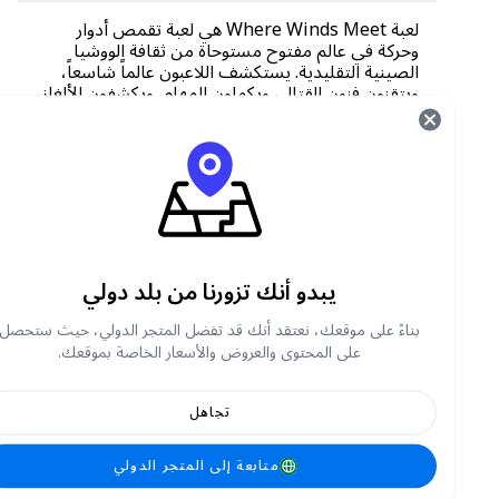
لعبة Where Winds Meet هي لعبة تقمص أدوار
وحركة في عالم مفتوح مستوحاة من ثقافة الووشيا
الصينية التقليدية. يستكشف اللاعبون عالماً شاسعاً،
ويتقنون فنون القتال، ويكملون المهام، ويكشفون الألغاز،
ويعيشون قصة غامرة تدور أحداثها خلال فترة الممالك
الخمس والعشر.
كيف يمكنني شحن رصيد متجر "Where Winds
Meet" على موقع "Carry1st Shop"؟
تفضل بزيارة متجر Carry1st
بحث عن ملتقى الرياح
يبدو أنك تزورنا من بلد دولي
أدخل معلومات الحساب المطلوبة (مثل معرف
بناءً على موقعك، نعتقد أنك قد تفضل المتجر الدولي، حيث ستحصل
مستخدم ، أو معرف الشخصية، أو تفاصيل الخادم
على المحتوى والعروض والأسعار الخاصة بموقعك.
إن وجدت)
اختار الباقة التي تفضلها
تجاهل
اختر طريقة الدفع
إتمام عملية الدفع
متابعة إلى المتجر الدولي
سيتم إيداع مشترياتك في حسابك داخل اللعبة بعد