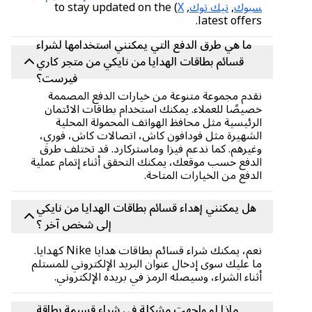
سبوك
,
تيك توك
,
X
) to stay updated on the
latest offers.
ما هي طرق الدفع التي يمكنني استخدامها لشراء
قسائم بطاقات الهدايا من نايكي من متجر كاري
فيرست؟
نقدم مجموعة متنوعة من خيارات الدفع المصممة
خصيصًا للعملاء. يمكنك استخدام بطاقات الائتمان
الرئيسية مثل محافظ الهواتف المحمولة المحلية
الشهيرة مثل فودافون كاش، اتصالات كاش، فوري،
وغيرهم. كما ندعم فيزا وماستركارد. قد تختلف طرق
الدفع حسب موقعك، يمكنك التحقق أثناء إتمام عملية
الدفع من الخيارات المتاحة.
هل يمكنني إهداء قسائم بطاقات الهدايا من نايكي
إلى شخص آخر ؟
نعم، يمكنك شراء قسائم بطاقات هدايا Nike كهدايا.
ما عليك سوى إدخال عنوان البريد الإلكتروني للمستلم
أثناء الشراء، وسيصله الرمز في بريده الإلكتروني.
ماذا لو واجهت مشكلة في شراء قسيمة بطاقة